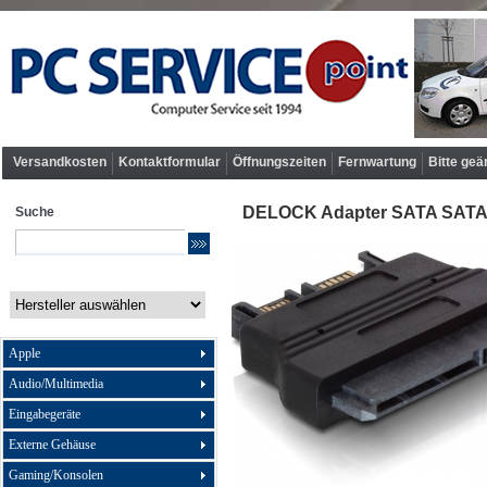
Versandkosten
Kontaktformular
Öffnungszeiten
Fernwartung
Bitte geä
DELOCK Adapter SATA SATA 22
Suche
Apple
Audio/Multimedia
Eingabegeräte
Externe Gehäuse
Gaming/Konsolen