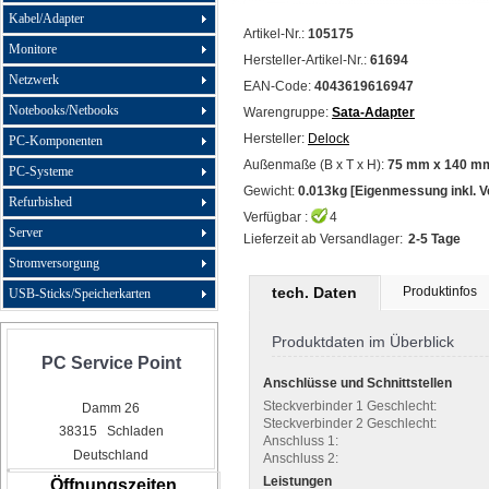
Kabel/Adapter
Artikel-Nr.:
105175
Monitore
Hersteller-Artikel-Nr.:
61694
Netzwerk
EAN-Code:
4043619616947
Notebooks/Netbooks
Warengruppe:
Sata-Adapter
Hersteller:
Delock
PC-Komponenten
Außenmaße (B x T x H):
75 mm x 140 mm
PC-Systeme
Gewicht:
0.013kg [Eigenmessung inkl. 
Refurbished
Verfügbar :
4
Server
Lieferzeit ab Versandlager:
2-5 Tage
Stromversorgung
tech. Daten
Produktinfos
USB-Sticks/Speicherkarten
Produktdaten im Überblick
PC Service Point
Anschlüsse und Schnittstellen
Steckverbinder 1 Geschlecht:
Damm 26
Steckverbinder 2 Geschlecht:
38315 Schladen
Anschluss 1:
Deutschland
Anschluss 2:
Leistungen
Öffnungszeiten