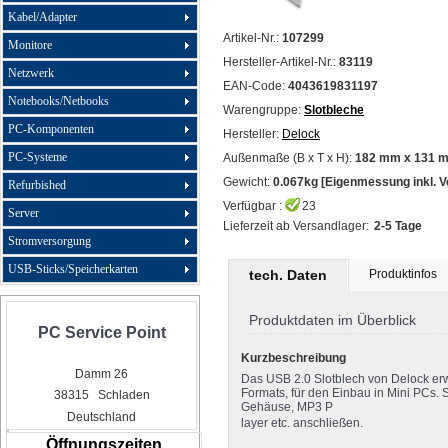
Kabel/Adapter
Artikel-Nr.:
107299
Monitore
Hersteller-Artikel-Nr.:
83119
Netzwerk
EAN-Code:
4043619831197
Notebooks/Netbooks
Warengruppe:
Slotbleche
PC-Komponenten
Hersteller:
Delock
PC-Systeme
Außenmaße (B x T x H):
182 mm x 131 
Gewicht:
0.067kg [Eigenmessung inkl. 
Refurbished
Verfügbar :
23
Server
Lieferzeit ab Versandlager:
2-5 Tage
Stromversorgung
USB-Sticks/Speicherkarten
tech. Daten
Produktinfos
Produktdaten im Überblick
PC Service Point
Kurzbeschreibung
Damm 26
Das USB 2.0 Slotblech von Delock erw
Formats, für den Einbau in Mini PCs.
38315 Schladen
Gehäuse, MP3 P
Deutschland
layer etc. anschließen.
Öffnungszeiten