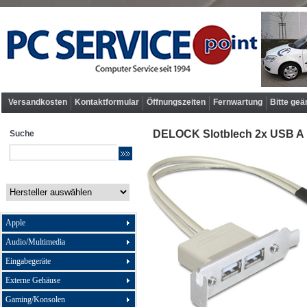
Versandkosten
Kontaktformular
Öffnungszeiten
Fernwartung
Bitte geä
DELOCK Slotblech 2x USB A
Suche
Apple
Audio/Multimedia
Eingabegeräte
Externe Gehäuse
Gaming/Konsolen