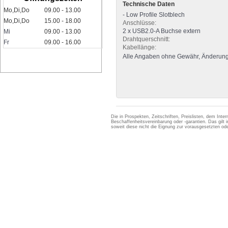
Technische Daten
Mo,Di,Do
09.00 - 13.00
- Low Profile Slotblech
Mo,Di,Do
15.00 - 18.00
Anschlüsse:
2 x USB2.0-A Buchse extern
Mi
09.00 - 13.00
Drahtquerschnitt:
Fr
09.00 - 16.00
Kabellänge:
Alle Angaben ohne Gewähr, Änderung
Die in Prospekten, Zeitschriften, Preislisten, dem Int
Beschaffenheitsvereinbarung oder -garantien. Das gil
soweit diese nicht die Eignung zur vorausgesetzten 