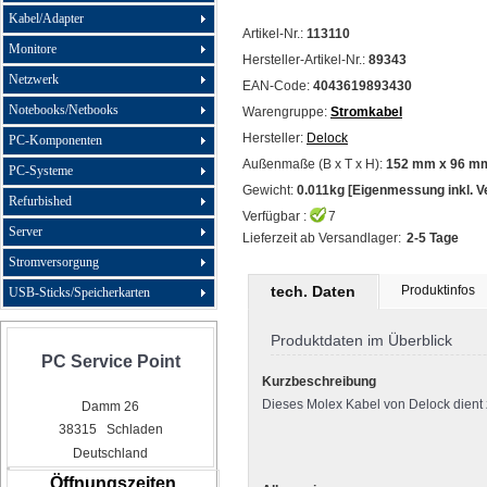
Kabel/Adapter
Artikel-Nr.:
113110
Monitore
Hersteller-Artikel-Nr.:
89343
Netzwerk
EAN-Code:
4043619893430
Notebooks/Netbooks
Warengruppe:
Stromkabel
Hersteller:
Delock
PC-Komponenten
Außenmaße (B x T x H):
152 mm x 96 m
PC-Systeme
Gewicht:
0.011kg [Eigenmessung inkl. 
Refurbished
Verfügbar :
7
Server
Lieferzeit ab Versandlager:
2-5 Tage
Stromversorgung
tech. Daten
Produktinfos
USB-Sticks/Speicherkarten
Produktdaten im Überblick
PC Service Point
Kurzbeschreibung
Dieses Molex Kabel von Delock dient z
Damm 26
38315 Schladen
Deutschland
Öffnungszeiten