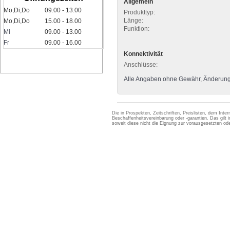
Allgemein
Mo,Di,Do
09.00 - 13.00
Produkttyp:
Länge:
Mo,Di,Do
15.00 - 18.00
Funktion:
Mi
09.00 - 13.00
Fr
09.00 - 16.00
Konnektivität
Anschlüsse:
Alle Angaben ohne Gewähr, Änderung
Die in Prospekten, Zeitschriften, Preislisten, dem Int
Beschaffenheitsvereinbarung oder -garantien. Das gil
soweit diese nicht die Eignung zur vorausgesetzten 