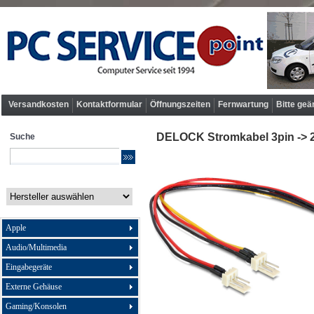
Versandkosten
Kontaktformular
Öffnungszeiten
Fernwartung
Bitte geä
DELOCK Stromkabel 3pin -> 2x
Suche
Apple
Audio/Multimedia
Eingabegeräte
Externe Gehäuse
Gaming/Konsolen