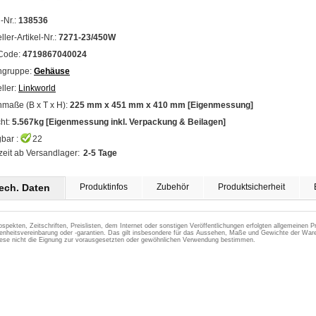
l-Nr.:
138536
ller-Artikel-Nr.:
7271-23/450W
Code:
4719867040024
ngruppe:
Gehäuse
ller:
Linkworld
maße (B x T x H):
225 mm x 451 mm x 410 mm [Eigenmessung]
ht:
5.567kg [Eigenmessung inkl. Verpackung & Beilagen]
bar :
22
zeit ab Versandlager:
2-5 Tage
tech. Daten
Produktinfos
Zubehör
Produktsicherheit
ospekten, Zeitschriften, Preislisten, dem Internet oder sonstigen Veröffentlichungen erfolgten allgemeinen
enheitsvereinbarung oder -garantien. Das gilt insbesondere für das Aussehen, Maße und Gewichte der Ware
iese nicht die Eignung zur vorausgesetzten oder gewöhnlichen Verwendung bestimmen.