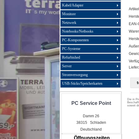
Kabel/Adapter
Artike
Monitore
Herste
Netzwerk
EAN-
Notebooks/Netbooks
Ware
Herste
PC-Komponenten
Außen
PC-Systeme
Gewic
Refurbished
Verfüg
Server
Liefer
Stromversorgung
USB-Sticks/Speicherkarten
Die in Pr
PC Service Point
Beschaff
soweit d
Damm 26
38315 Schladen
Deutschland
Öffnungszeiten