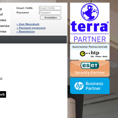
Email / KdNr.
Passwort
» Zum Warenkorb
» Passwort vergessen
» Registrieren
en