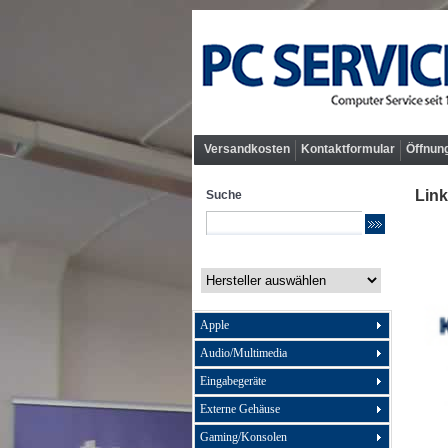
Versandkosten
Kontaktformular
Öffnun
Link
Suche
Apple
Audio/Multimedia
Eingabegeräte
Externe Gehäuse
Gaming/Konsolen