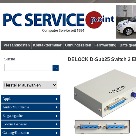
Versandkosten
Kontaktformular
Öffnungszeiten
Fernwartung
Bitte geä
DELOCK D-Sub25 Switch 2 Ei
Suche
Apple
Audio/Multimedia
Eingabegeräte
Externe Gehäuse
Gaming/Konsolen