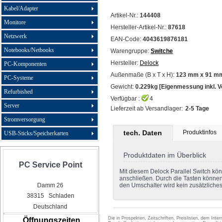
Kabel/Adapter
Artikel-Nr.:
144408
Monitore
Hersteller-Artikel-Nr.:
87618
Netzwerk
EAN-Code:
4043619876181
Notebooks/Netbooks
Warengruppe:
Switche
Hersteller:
Delock
PC-Komponenten
Außenmaße (B x T x H):
123 mm x 91 m
PC-Systeme
Gewicht:
0.229kg [Eigenmessung inkl. 
Refurbished
Verfügbar :
4
Server
Lieferzeit ab Versandlager:
2-5 Tage
Stromversorgung
tech. Daten
Produktinfos
USB-Sticks/Speicherkarten
Produktdaten im Überblick
PC Service Point
Mit diesem Delock Parallel Switch kön
anschließen. Durch die Tasten können
Damm 26
den Umschalter wird kein zusätzliches 
38315 Schladen
Deutschland
Die in Prospekten, Zeitschriften, Preislisten, dem Int
Öffnungszeiten