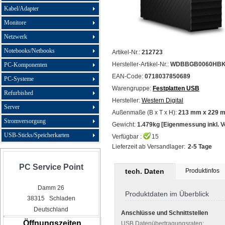
Kabel/Adapter
Monitore
Netzwerk
Notebooks/Netbooks
Artikel-Nr.:
212723
Hersteller-Artikel-Nr.:
WDBBGB0060HBK
PC-Komponenten
EAN-Code:
0718037850689
PC-Systeme
Warengruppe:
Festplatten USB
Refurbished
Hersteller:
Western Digital
Server
Außenmaße (B x T x H):
213 mm x 229 
Stromversorgung
Gewicht:
1.479kg [Eigenmessung inkl. 
USB-Sticks/Speicherkarten
Verfügbar :
15
Lieferzeit ab Versandlager:
2-5 Tage
PC Service Point
tech. Daten
Produktinfos
Damm 26
Produktdaten im Überblick
38315 Schladen
Deutschland
Anschlüsse und Schnittstellen
Öffnungszeiten
USB Datenübertragungsraten: