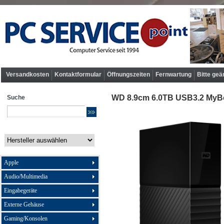
Versandkosten
Kontaktformular
Öffnungszeiten
Fernwartung
Bitte geä
WD 8.9cm 6.0TB USB3.2 MyBoo
Suche
Apple
Audio/Multimedia
Eingabegeräte
Externe Gehäuse
Gaming/Konsolen