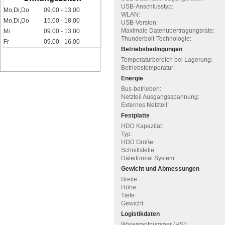
USB-Anschlusstyp:
Mo,Di,Do
09.00 - 13.00
WLAN:
Mo,Di,Do
15.00 - 18.00
USB-Version:
Maximale Datenübertragungsrate:
Mi
09.00 - 13.00
Thunderbolt-Technologie:
Fr
09.00 - 16.00
Betriebsbedingungen
Temperaturbereich bei Lagerung:
Betriebstemperatur:
Energie
Bus-betrieben:
Netzteil Ausgangsspannung:
Externes Netzteil:
Festplatte
HDD Kapazität:
Typ:
HDD Größe:
Schnittstelle:
Dateiformat System:
Gewicht und Abmessungen
Breite:
Höhe:
Tiefe:
Gewicht:
Logistikdaten
Warentarifnummer (HS):