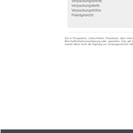
Verpackungsbreite:
Verpackungstiefe:
Verpackungshöhe:
Paketgewicht:
Die in Prospekten, Zeitschriften, Preislisten, dem Int
Beschaffenheitsvereinbarung oder -garantien. Das gil
soweit diese nicht die Eignung zur vorausgesetzten 