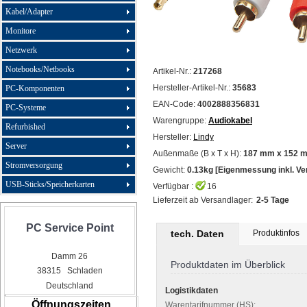
Kabel/Adapter
Monitore
Netzwerk
Notebooks/Netbooks
Artikel-Nr.:
217268
Hersteller-Artikel-Nr.:
35683
PC-Komponenten
EAN-Code:
4002888356831
PC-Systeme
Warengruppe:
Audiokabel
Refurbished
Hersteller:
Lindy
Server
Außenmaße (B x T x H):
187 mm x 152 
Stromversorgung
Gewicht:
0.13kg [Eigenmessung inkl. V
USB-Sticks/Speicherkarten
Verfügbar :
16
Lieferzeit ab Versandlager:
2-5 Tage
PC Service Point
tech. Daten
Produktinfos
Damm 26
Produktdaten im Überblick
38315 Schladen
Deutschland
Logistikdaten
Öffnungszeiten
Warentarifnummer (HS):