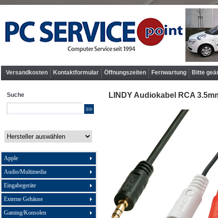
Versandkosten
Kontaktformular
Öffnungszeiten
Fernwartung
Bitte geä
LINDY Audiokabel RCA 3.5mm/
Suche
Apple
Audio/Multimedia
Eingabegeräte
Externe Gehäuse
Gaming/Konsolen