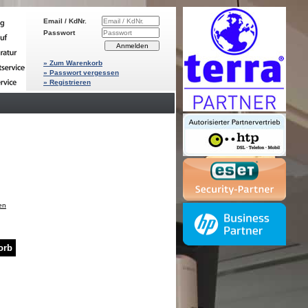
Email / KdNr.
Passwort
» Zum Warenkorb
» Passwort vergessen
» Registrieren
en