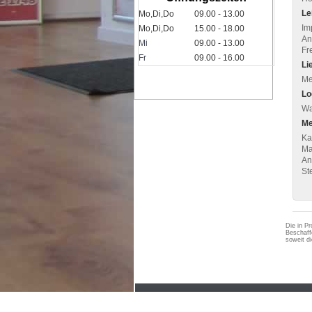
Le
Mo,Di,Do
09.00 - 13.00
Im
Mo,Di,Do
15.00 - 18.00
An
Mi
09.00 - 13.00
Fr
Fr
09.00 - 16.00
Li
Me
Lo
Wa
Me
Ka
Ma
An
St
Die in Pr
Beschaff
soweit d
AGB
Impressum
Widerrufsbelehrun