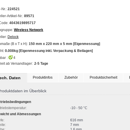
l-Nr.:
224521
ller-Artikel-Nr.:
89571
Code:
4043619895717
ngruppe:
Wireless Network
ller:
Delock
maße (B x T x H):
150 mm x 220 mm x 5 mm [Eigenmessung]
ht:
0.008kg [Eigenmessung inkl. Verpackung & Beilagen]
bar :
4
zeit ab Versandlager:
2-5 Tage
tech. Daten
Produktinfos
Zubehör
Produktsicherheit
roduktdaten im Überblick
triebsbedingungen
triebstemperatur:
-10 - 50 °C
wicht und Abmessungen
fe:
616 mm
ite:
7 mm
he:
1,6 mm