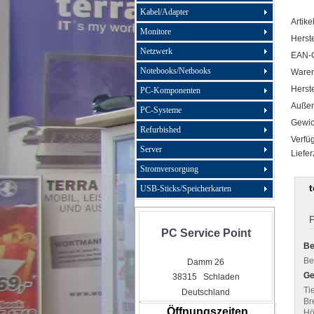
Kabel/Adapter
Artike
Monitore
Herste
Netzwerk
EAN-
Notebooks/Netbooks
Ware
Herste
PC-Komponenten
Außen
PC-Systeme
Gewic
Refurbished
Verfüg
Server
Liefer
Stromversorgung
USB-Sticks/Speicherkarten
P
PC Service Point
Be
Be
Damm 26
Ge
38315 Schladen
Tie
Deutschland
Bre
Öffnungszeiten
Hö