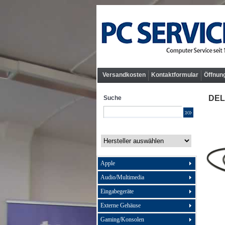
Versandkosten
Kontaktformular
Öffnun
DEL
Suche
Apple
Audio/Multimedia
Eingabegeräte
Externe Gehäuse
Gaming/Konsolen