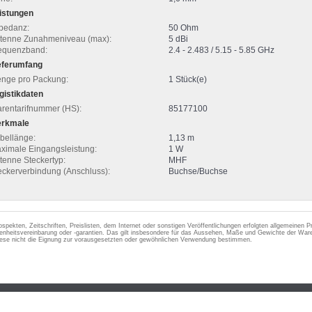
istungen
pedanz:
50 Ohm
tenne Zunahmeniveau (max):
5 dBi
equenzband:
2.4 - 2.483 / 5.15 - 5.85 GHz
eferumfang
nge pro Packung:
1 Stück(e)
gistikdaten
rentarifnummer (HS):
85177100
rkmale
bellänge:
1,13 m
ximale Eingangsleistung:
1 W
tenne Steckertyp:
MHF
eckerverbindung (Anschluss):
Buchse/Buchse
ospekten, Zeitschriften, Preislisten, dem Internet oder sonstigen Veröffentlichungen erfolgten allgemeinen
enheitsvereinbarung oder -garantien. Das gilt insbesondere für das Aussehen, Maße und Gewichte der Ware
iese nicht die Eignung zur vorausgesetzten oder gewöhnlichen Verwendung bestimmen.
g
Datenschutzerklärung
Online Streitschlichtungsvorlage
Muster-Widerrufs