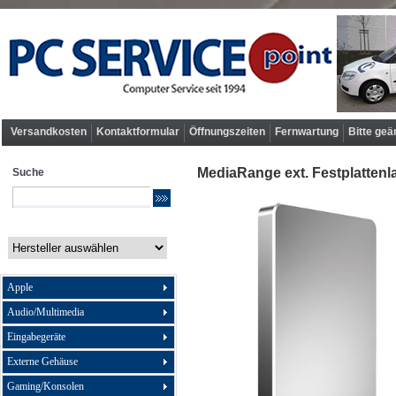
Versandkosten
Kontaktformular
Öffnungszeiten
Fernwartung
Bitte geä
MediaRange ext. Festplattenl
Suche
Apple
Audio/Multimedia
Eingabegeräte
Externe Gehäuse
Gaming/Konsolen