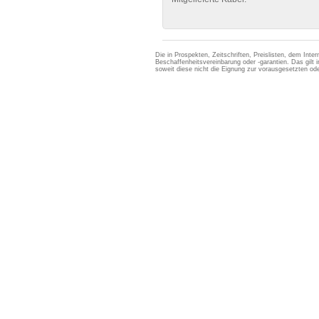
Die in Prospekten, Zeitschriften, Preislisten, dem Int
Beschaffenheitsvereinbarung oder -garantien. Das gil
soweit diese nicht die Eignung zur vorausgesetzten 