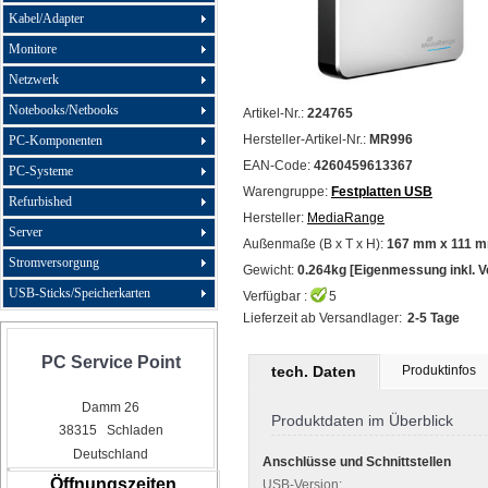
Kabel/Adapter
Monitore
Netzwerk
Notebooks/Netbooks
Artikel-Nr.:
224765
Hersteller-Artikel-Nr.:
MR996
PC-Komponenten
EAN-Code:
4260459613367
PC-Systeme
Warengruppe:
Festplatten USB
Refurbished
Hersteller:
MediaRange
Server
Außenmaße (B x T x H):
167 mm x 111 m
Stromversorgung
Gewicht:
0.264kg [Eigenmessung inkl. 
USB-Sticks/Speicherkarten
Verfügbar :
5
Lieferzeit ab Versandlager:
2-5 Tage
PC Service Point
tech. Daten
Produktinfos
Damm 26
Produktdaten im Überblick
38315 Schladen
Deutschland
Anschlüsse und Schnittstellen
Öffnungszeiten
USB-Version: