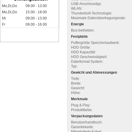
USB-Anschlusstyp:
Mo,Di,Do
09.00 - 13.00
WLAN:
Mo,Di,Do
15.00 - 18.00
Thunderbolt-Technologie:
Maximale Datenübertragungsrate:
Mi
09.00 - 13.00
Energie
Fr
09.00 - 16.00
Bus-betrieben:
Festplatte
Puffergröße Speicherlaufwerk:
HDD Größe:
HDD Kapazität:
HDD Geschwindigkeit:
Dateiformat System:
Typ:
Gewicht und Abmessungen
Tiefe:
Breite:
Gewicht:
Höhe:
Merkmale
Plug & Play:
Produktfarbe:
Verpackungsdaten
Benutzerhandbuch:
Garantiekarte:
Mitgelieferte Kabel: