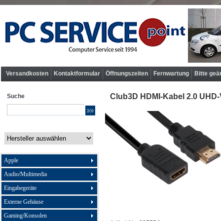
Versandkosten
Kontaktformular
Öffnungszeiten
Fernwartung
Bitte geä
Club3D HDMI-Kabel 2.0 UHD-Ve
Suche
Apple
Audio/Multimedia
Eingabegeräte
Externe Gehäuse
Gaming/Konsolen