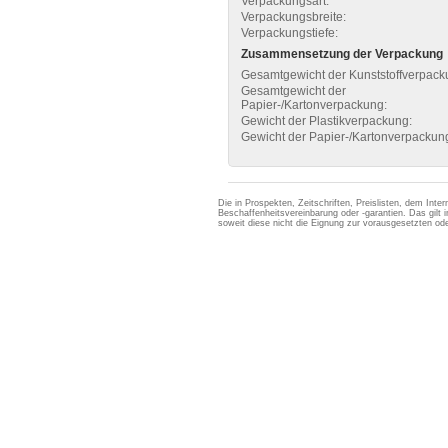
Verpackungsart:
Verpackungsbreite:
Verpackungstiefe:
Zusammensetzung der Verpackung
Gesamtgewicht der Kunststoffverpack
Gesamtgewicht der
Papier-/Kartonverpackung:
Gewicht der Plastikverpackung:
Gewicht der Papier-/Kartonverpackun
Die in Prospekten, Zeitschriften, Preislisten, dem Int
Beschaffenheitsvereinbarung oder -garantien. Das gil
soweit diese nicht die Eignung zur vorausgesetzten 