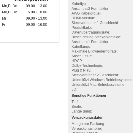
Kabeltyp:
Mo,Di,Do
09.00 - 13.00
Anschluss2 Formfaktor:
Mo,Di,Do
15.00 - 18.00
AWG Kabelgröße:
HDMI-Version:
Mi
09.00 - 13.00
Steckverbinder 1 Geschlecht:
Fr
09.00 - 16.00
Produktfarbe:
Datenübertragungsrate:
Beschichtung Steckerkontakte:
Anschluss1 Formfaktor:
Kabellänge:
Maximale Bildwiederholrate:
Anschluss 2:
HDCP:
Dolby-Technologie:
Plug & Play:
Steckverbinder 2 Geschlecht:
Unterstützt Windows-Betriebssysteme
Unterstützt Mac-Betriebssysteme:
3D:
Sonstige Funktionen
Tiefe:
Breite:
Länge (mm):
Verpackungsdaten
Menge pro Packung:
Verpackungshöhe: