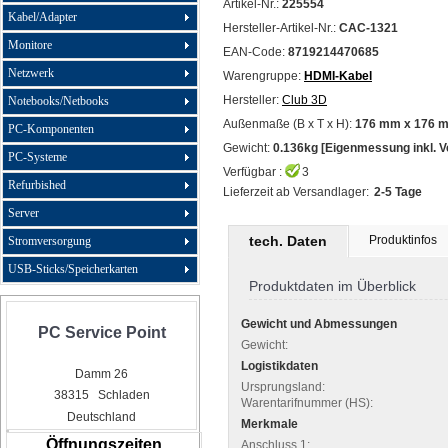
Artikel-Nr.:
225554
Kabel/Adapter
Hersteller-Artikel-Nr.:
CAC-1321
Monitore
EAN-Code:
8719214470685
Netzwerk
Warengruppe:
HDMI-Kabel
Hersteller:
Club 3D
Notebooks/Netbooks
Außenmaße (B x T x H):
176 mm x 176 
PC-Komponenten
Gewicht:
0.136kg [Eigenmessung inkl. 
PC-Systeme
Verfügbar :
3
Refurbished
Lieferzeit ab Versandlager:
2-5 Tage
Server
tech. Daten
Produktinfos
Stromversorgung
USB-Sticks/Speicherkarten
Produktdaten im Überblick
Gewicht und Abmessungen
PC Service Point
Gewicht:
Logistikdaten
Damm 26
Ursprungsland:
38315 Schladen
Warentarifnummer (HS):
Deutschland
Merkmale
Öffnungszeiten
Anschluss 1: