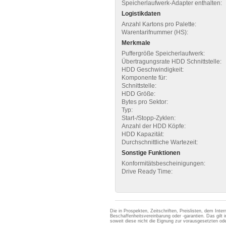
Speicherlaufwerk-Adapter enthalten:
Logistikdaten
Anzahl Kartons pro Palette:
Warentarifnummer (HS):
Merkmale
Puffergröße Speicherlaufwerk:
Übertragungsrate HDD Schnittstelle:
HDD Geschwindigkeit:
Komponente für:
Schnittstelle:
HDD Größe:
Bytes pro Sektor:
Typ:
Start-/Stopp-Zyklen:
Anzahl der HDD Köpfe:
HDD Kapazität:
Durchschnittliche Wartezeit:
Sonstige Funktionen
Konformitätsbescheinigungen:
Drive Ready Time:
Die in Prospekten, Zeitschriften, Preislisten, dem Int
Beschaffenheitsvereinbarung oder -garantien. Das gil
soweit diese nicht die Eignung zur vorausgesetzten 