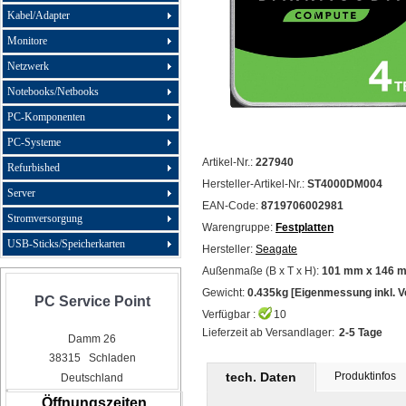
Kabel/Adapter
Monitore
Netzwerk
Notebooks/Netbooks
PC-Komponenten
PC-Systeme
Artikel-Nr.:
227940
Refurbished
Hersteller-Artikel-Nr.:
ST4000DM004
Server
EAN-Code:
8719706002981
Stromversorgung
Warengruppe:
Festplatten
USB-Sticks/Speicherkarten
Hersteller:
Seagate
Außenmaße (B x T x H):
101 mm x 146 
Gewicht:
0.435kg [Eigenmessung inkl. 
PC Service Point
Verfügbar :
10
Lieferzeit ab Versandlager:
2-5 Tage
Damm 26
38315 Schladen
tech. Daten
Produktinfos
Deutschland
Öffnungszeiten