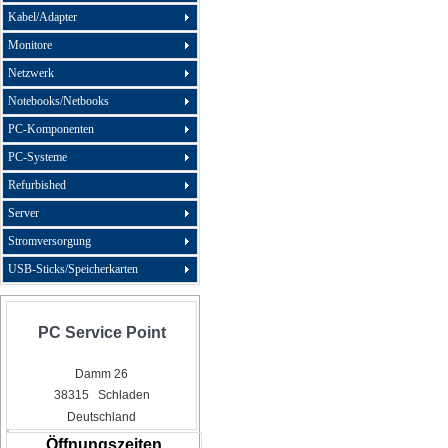
Kabel/Adapter
Monitore
Netzwerk
Notebooks/Netbooks
PC-Komponenten
PC-Systeme
Refurbished
Server
Stromversorgung
USB-Sticks/Speicherkarten
PC Service Point
Damm 26
38315 Schladen
Deutschland
Öffnungszeiten