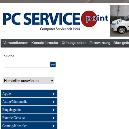
Versandkosten
Kontaktformular
Öffnungszeiten
Fernwartung
Bitte geä
Suche
Apple
Audio/Multimedia
Eingabegeräte
Externe Gehäuse
Gaming/Konsolen