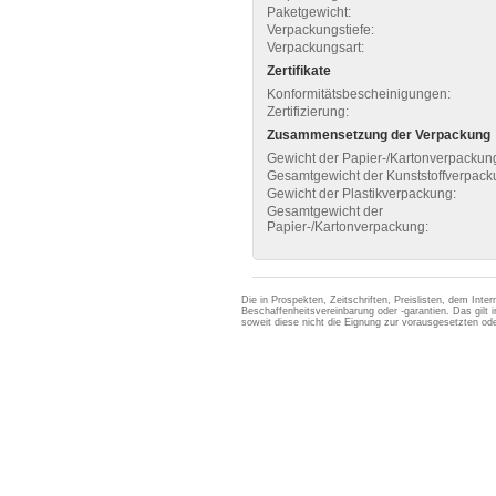
Paketgewicht:
Verpackungstiefe:
Verpackungsart:
Zertifikate
Konformitätsbescheinigungen:
Zertifizierung:
Zusammensetzung der Verpackung
Gewicht der Papier-/Kartonverpackun
Gesamtgewicht der Kunststoffverpack
Gewicht der Plastikverpackung:
Gesamtgewicht der
Papier-/Kartonverpackung:
Die in Prospekten, Zeitschriften, Preislisten, dem Int
Beschaffenheitsvereinbarung oder -garantien. Das gil
soweit diese nicht die Eignung zur vorausgesetzten 