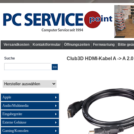
Versandkosten
Kontaktformular
Öffnungszeiten
Fernwartung
Bitte geä
Club3D HDMI-Kabel A -> A 2.0
Suche
Apple
Audio/Multimedia
Eingabegeräte
Externe Gehäuse
Gaming/Konsolen