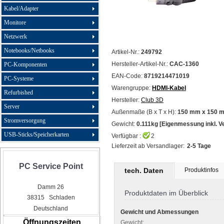
Kabel/Adapter
Monitore
Netzwerk
Notebooks/Netbooks
Artikel-Nr.:
249792
Hersteller-Artikel-Nr.:
CAC-1360
PC-Komponenten
EAN-Code:
8719214471019
PC-Systeme
Warengruppe:
HDMI-Kabel
Refurbished
Hersteller:
Club 3D
Server
Außenmaße (B x T x H):
150 mm x 150 
Stromversorgung
Gewicht:
0.111kg [Eigenmessung inkl. V
USB-Sticks/Speicherkarten
Verfügbar :
2
Lieferzeit ab Versandlager:
2-5 Tage
PC Service Point
tech. Daten
Produktinfos
Damm 26
Produktdaten im Überblick
38315 Schladen
Deutschland
Gewicht und Abmessungen
Öffnungszeiten
Gewicht: