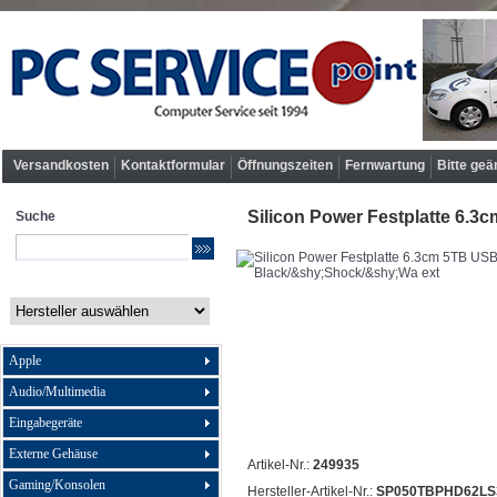
Versandkosten
Kontaktformular
Öffnungszeiten
Fernwartung
Bitte geä
Silicon Power Festplatte 6.3
Suche
Apple
Audio/Multimedia
Eingabegeräte
Externe Gehäuse
Artikel-Nr.:
249935
Gaming/Konsolen
Hersteller-Artikel-Nr.:
SP050TBPHD62LS