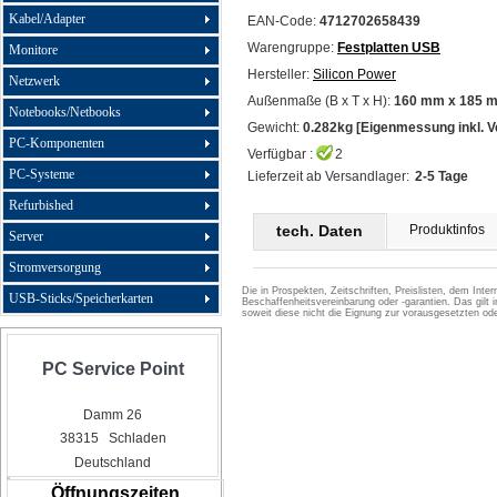
Kabel/Adapter
EAN-Code:
4712702658439
Warengruppe:
Festplatten USB
Monitore
Hersteller:
Silicon Power
Netzwerk
Außenmaße (B x T x H):
160 mm x 185 
Notebooks/Netbooks
Gewicht:
0.282kg [Eigenmessung inkl. 
PC-Komponenten
Verfügbar :
2
PC-Systeme
Lieferzeit ab Versandlager:
2-5 Tage
Refurbished
tech. Daten
Produktinfos
Server
Stromversorgung
Die in Prospekten, Zeitschriften, Preislisten, dem Int
USB-Sticks/Speicherkarten
Beschaffenheitsvereinbarung oder -garantien. Das gil
soweit diese nicht die Eignung zur vorausgesetzten 
PC Service Point
Damm 26
38315 Schladen
Deutschland
Öffnungszeiten