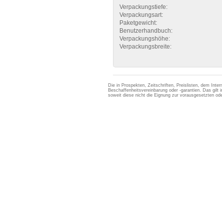
Verpackungstiefe:
Verpackungsart:
Paketgewicht:
Benutzerhandbuch:
Verpackungshöhe:
Verpackungsbreite:
Die in Prospekten, Zeitschriften, Preislisten, dem Int
Beschaffenheitsvereinbarung oder -garantien. Das gil
soweit diese nicht die Eignung zur vorausgesetzten 