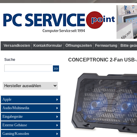
Versandkosten
Kontaktformular
Öffnungszeiten
Fernwartung
Bitte geä
CONCEPTRONIC 2-Fan USB-A2
Suche
Apple
Audio/Multimedia
Eingabegeräte
Externe Gehäuse
Gaming/Konsolen