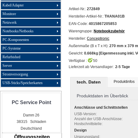
Kabel/Adapter
Artikel-Nr.:
272849
Monitore
Hersteller-Artikel-Nr.:
THANA01B
Netzwerk
EAN-Code:
4015867205853
Notebooks/Netbooks
Warengruppe:
Notebookzubehör
Hersteller:
Conceptronic
PC-Komponenten
Außenmaße (B x T x H):
270 mm x 379 
PC-Systeme
Gewicht:
0.668kg [Eigenmessung inkl. 
Refurbished
Verfügbar :
50
Server
Lieferzeit ab Versandlager:
2-5 Tage
Stromversorgung
tech. Daten
Produktinfos
USB-Sticks/Speicherkarten
Produktdaten im Überblick
PC Service Point
Anschlüsse und Schnittstellen
USB-Version:
Damm 26
Anzahl der USB-Anschlüsse:
38315 Schladen
Hostschnittstelle:
Deutschland
Design
Öffnungszeiten
Ursprungsland: