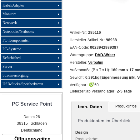
Kabel/Adapter
Monitore
Netzwerk
Notebooks/Netbooks
Artikel-Nr.:
285116
Hersteller-Artikel-Nr.:
98938
PC-Komponenten
EAN-Code:
0023942989387
PC-Systeme
Warengruppe:
DVD-Writer
Refurbished
Hersteller:
Verbatim
Server
Außenmaße (B x T x H):
160 mm x 17 m
Stromversorgung
Gewicht:
0.391kg [Eigenmessung inkl. 
USB-Sticks/Speicherkarten
Verfügbar :
50
Lieferzeit ab Versandlager:
2-5 Tage
PC Service Point
tech. Daten
Produktinfos
Damm 26
Produktdaten im Überblick
38315 Schladen
Deutschland
Design
Öffnungszeiten
Produktfarbe: