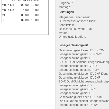
Eingebaut:
Mo,Di,Do
09.00 - 13.00
Montage:
Mo,Di,Do
15.00 - 18.00
Leistungen
Mi
09.00 - 13.00
Integrierter Kartenleser:
Fr
09.00 - 16.00
Durchmesser optische Disk:
Schnittstelle:
Optisches Laufwerk - Typ:
Zweck:
Unterstützte Medien:
Lesegeschwindigkeit
Geschwindigkeit Lesen DVD-ROM:
Lesegeschwindigkeit DVD-RAM:
Lesegeschwindigkeit BD-RE:
BD-RE Dual-Schicht Lesegeschwindig
Lesegeschwindigkeit DVD-R:
Lesegeschwindigkeit BD-ROM:
Geschwindigkeit Lesen DVD+R Doubl
Geschwindigkeit Lesen DVD+R:
BD-R Dual-Schicht Lesegeschwindigke
Lesegeschwindigkeit CD:
Lesegeschwindigkeit CD-R:
Lesegeschwindigkeit BD-R:
Geschwindigkeit Lesen CD-ROM:
DVD-R Doppelschicht Lesegeschwindi
Lesegeschwindigkeit CD-RW: