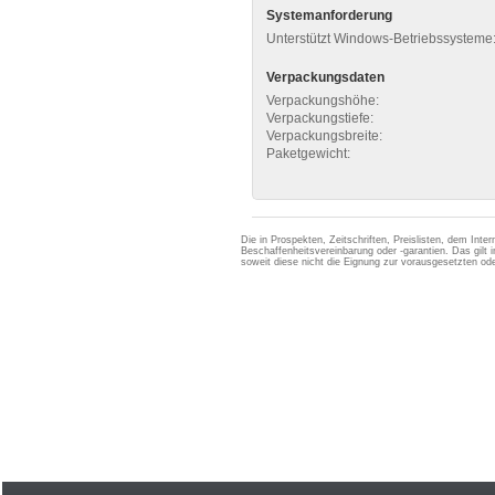
Systemanforderung
Unterstützt Windows-Betriebssysteme
Verpackungsdaten
Verpackungshöhe:
Verpackungstiefe:
Verpackungsbreite:
Paketgewicht:
Die in Prospekten, Zeitschriften, Preislisten, dem Int
Beschaffenheitsvereinbarung oder -garantien. Das gil
soweit diese nicht die Eignung zur vorausgesetzten 