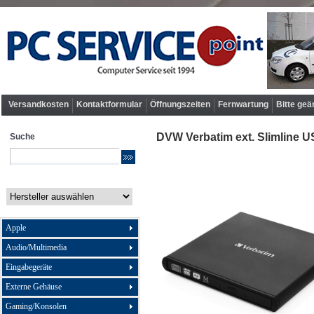
Versandkosten
Kontaktformular
Öffnungszeiten
Fernwartung
Bitte geä
DVW Verbatim ext. Slimline U
Suche
Apple
Audio/Multimedia
Eingabegeräte
Externe Gehäuse
Gaming/Konsolen