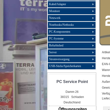
Kabel/Adapter
Monitore
Netzwerk
Notebooks/Netbooks
PC-Komponenten
PC-Systeme
Refurbished
Server
Artike
Herste
Stromversorgung
EAN-
USB-Sticks/Speicherkarten
Ware
Herste
PC Service Point
Außen
Gewic
Damm 26
Verfüg
38315 Schladen
Liefer
Deutschland
Öffnungszeiten