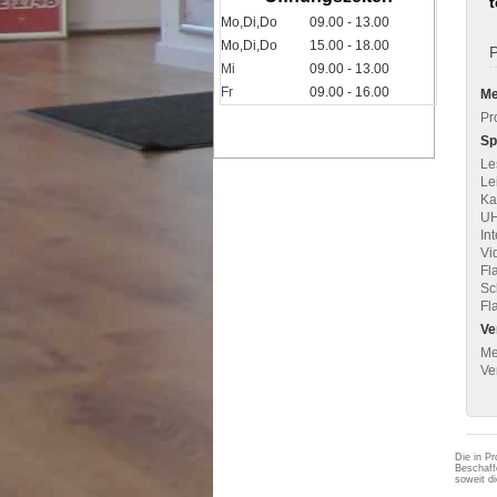
Mo,Di,Do
09.00 - 13.00
Mo,Di,Do
15.00 - 18.00
P
Mi
09.00 - 13.00
Fr
09.00 - 16.00
Me
Pr
Sp
Le
Le
Ka
UH
In
Vi
Fl
Sc
Fl
Ve
Me
Ve
Die in Pr
Beschaff
soweit d