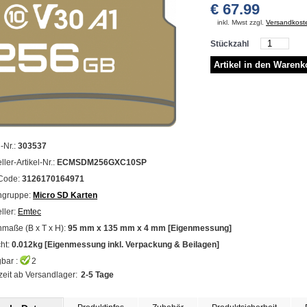
€ 67.99
inkl. Mwst zzgl.
Versandkost
Stückzahl
l-Nr.:
303537
ller-Artikel-Nr.:
ECMSDM256GXC10SP
Code:
3126170164971
ngruppe:
Micro SD Karten
ller:
Emtec
maße (B x T x H):
95 mm x 135 mm x 4 mm [Eigenmessung]
ht:
0.012kg [Eigenmessung inkl. Verpackung & Beilagen]
bar :
2
zeit ab Versandlager:
2-5 Tage