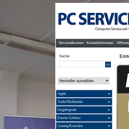
Versandkosten
Kontaktformular
Öffnun
Emt
Suche
Apple
Audio/Multimedia
Eingabegeräte
Externe Gehäuse
Gaming/Konsolen