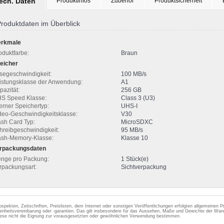
tech. Daten
Produktinfos
Zubehör
Produktsicherheit
roduktdaten im Überblick
rkmale
oduktfarbe:
Braun
eicher
segeschwindigkeit:
100 MB/s
istungsklasse der Anwendung:
A1
pazität:
256 GB
S Speed Klasse:
Class 3 (U3)
terner Speichertyp:
UHS-I
deo-Geschwindigkeitsklasse:
V30
ash Card Typ:
MicroSDXC
hreibgeschwindigkeit:
95 MB/s
ash-Memory-Klasse:
Klasse 10
rpackungsdaten
nge pro Packung:
1 Stück(e)
rpackungsart:
Sichtverpackung
ospekten, Zeitschriften, Preislisten, dem Internet oder sonstigen Veröffentlichungen erfolgten allgemeinen
enheitsvereinbarung oder -garantien. Das gilt insbesondere für das Aussehen, Maße und Gewichte der Ware
iese nicht die Eignung zur vorausgesetzten oder gewöhnlichen Verwendung bestimmen.