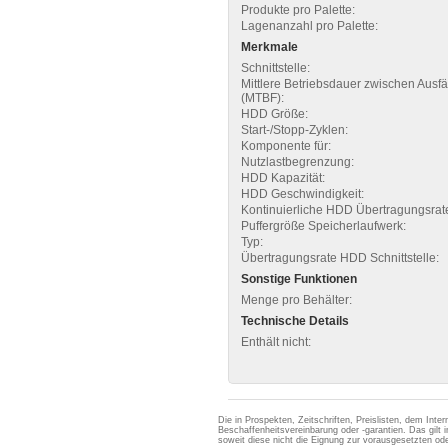
Produkte pro Palette:
Lagenanzahl pro Palette:
Merkmale
Schnittstelle:
Mittlere Betriebsdauer zwischen Ausfä
(MTBF):
HDD Größe:
Start-/Stopp-Zyklen:
Komponente für:
Nutzlastbegrenzung:
HDD Kapazität:
HDD Geschwindigkeit:
Kontinuierliche HDD Übertragungsrat
Puffergröße Speicherlaufwerk:
Typ:
Übertragungsrate HDD Schnittstelle:
Sonstige Funktionen
Menge pro Behälter:
Technische Details
Enthält nicht:
Die in Prospekten, Zeitschriften, Preislisten, dem Int
Beschaffenheitsvereinbarung oder -garantien. Das gil
soweit diese nicht die Eignung zur vorausgesetzten 