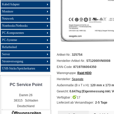
Kabel/Adapter
Monitore
Netzwerk
Notebooks/Netbooks
PC-Komponenten
PC-Systeme
Refurbished
Server
Artikel-Nr.:
325754
Hersteller-Artikel-Nr.:
ST12000VN0008
Stromversorgung
EAN-Code:
8719706004350
USB-Sticks/Speicherkarten
Warengruppe:
Raid HDD
Hersteller:
Seagate
PC Service Point
Außenmaße (B x T x H):
120 mm x 173 
Gewicht:
0.647kg [Eigenmessung inkl. 
Damm 26
Verfügbar :
17
38315 Schladen
Lieferzeit ab Versandlager:
2-5 Tage
Deutschland
Öffnungszeiten