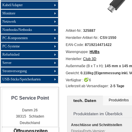
Kabel/Adapter
Monitore
Netzwerk
Notebooks/Netbooks
Artikel-Nr.:
325887
Hersteller-Artikel-Nr.:
CSV-1550
PC-Komponenten
EAN-Code:
8719214471422
PC-Systeme
Warengruppe:
HUBs
Refurbished
Hersteller:
Club 3D
Server
Außenmaße (B x T x H):
145 mm x 145 
Stromversorgung
Gewicht:
0.118kg [Eigenmessung inkl. 
USB-Sticks/Speicherkarten
Verfügbar :
6
Lieferzeit ab Versandlager:
2-5 Tage
PC Service Point
tech. Daten
Produktinfos
Damm 26
Produktdaten im Überblick
38315 Schladen
Deutschland
Anschlüsse und Schnittstellen
Öffnungszeiten
DisplayPorts-Version: