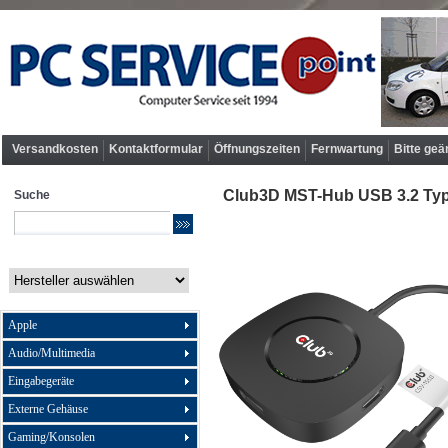
Versandkosten
Kontaktformular
Öffnungszeiten
Fernwartung
Bitte geä
Club3D MST-Hub USB 3.2 Typ C
Suche
Apple
Audio/Multimedia
Eingabegeräte
Externe Gehäuse
Gaming/Konsolen