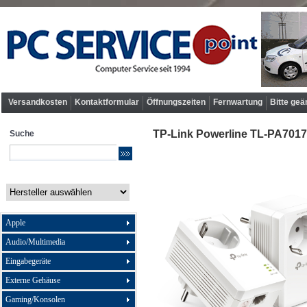
Versandkosten
Kontaktformular
Öffnungszeiten
Fernwartung
Bitte geä
TP-Link Powerline TL-PA7017
Suche
Apple
Audio/Multimedia
Eingabegeräte
Externe Gehäuse
Gaming/Konsolen