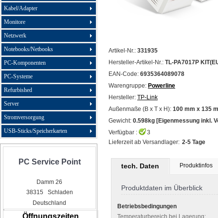
Kabel/Adapter
Monitore
Netzwerk
Notebooks/Netbooks
Artikel-Nr.:
331935
Hersteller-Artikel-Nr.:
TL-PA7017P KIT(E
PC-Komponenten
EAN-Code:
6935364089078
PC-Systeme
Warengruppe:
Powerline
Refurbished
Hersteller:
TP-Link
Server
Außenmaße (B x T x H):
100 mm x 135 
Stromversorgung
Gewicht:
0.598kg [Eigenmessung inkl. 
USB-Sticks/Speicherkarten
Verfügbar :
3
Lieferzeit ab Versandlager:
2-5 Tage
PC Service Point
tech. Daten
Produktinfos
Damm 26
Produktdaten im Überblick
38315 Schladen
Deutschland
Betriebsbedingungen
Öffnungszeiten
Temperaturbereich bei Lagerung: