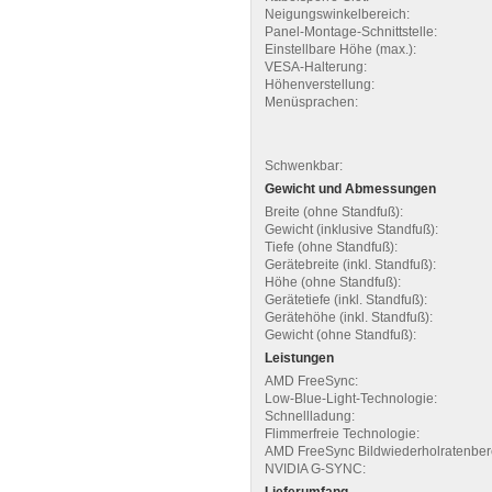
Neigungswinkelbereich:
Panel-Montage-Schnittstelle:
Einstellbare Höhe (max.):
VESA-Halterung:
Höhenverstellung:
Menüsprachen:
Schwenkbar:
Gewicht und Abmessungen
Breite (ohne Standfuß):
Gewicht (inklusive Standfuß):
Tiefe (ohne Standfuß):
Gerätebreite (inkl. Standfuß):
Höhe (ohne Standfuß):
Gerätetiefe (inkl. Standfuß):
Gerätehöhe (inkl. Standfuß):
Gewicht (ohne Standfuß):
Leistungen
AMD FreeSync:
Low-Blue-Light-Technologie:
Schnellladung:
Flimmerfreie Technologie:
AMD FreeSync Bildwiederholratenber
NVIDIA G-SYNC:
Lieferumfang