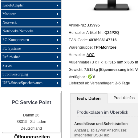
Kabel/Adapter
Monitore
Netzwerk
Artikel-Nr.:
335995
Notebooks/Netbooks
Hersteller-Artikel-Nr.:
Q24P2Q
PC-Komponenten
EAN-Code:
4038986147316
Warengruppe:
TFT-Monitore
PC-Systeme
Hersteller:
AOC
Refurbished
Außenmaße (B x T x H):
515 mm x 635 
Server
Gewicht:
7.515kg [Eigenmessung inkl. 
Stromversorgung
Verfügbar :
6
USB-Sticks/Speicherkarten
Lieferzeit ab Versandlager:
2-5 Tage
tech. Daten
Produktinfos
PC Service Point
Produktdaten im Überblick
Damm 26
38315 Schladen
Anschlüsse und Schnittstellen
Deutschland
Anzahl DisplayPort Anschlüsse:
Integrierter USB-Hub:
Öffnungszeiten