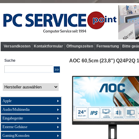
Versandkosten
Kontaktformular
Öffnungszeiten
Fernwartung
Bitte geä
AOC 60,5cm (23,8") Q24P2Q 
Suche
Apple
Audio/Multimedia
Eingabegeräte
Externe Gehäuse
Gaming/Konsolen