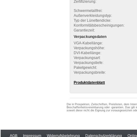
Zertifizierung:
Schwermetallfrei:
Außenverkleidungstyp:
Typ der Lünettendicke:
Konformitätsbescheinigungen:
Garantiezeit:
Verpackungsdaten
VGA-Kabellänge:
Verpackungshöhe:
DVI-Kabellänge:
Verpackungsart:
Verpackungstiefe:
Paketgewicht:
Verpackungsbreite:
Produktdatenblatt
Die in Prospekten, Zeitschriften, Preislisten, dem Int
Beschaffenheitsvereinbarung oder -garantien. Das gil
soweit diese nicht die Eignung zur vorausgesetzten 
AGB
Impressum
Widerrufsbelehrung
Datenschutzerklärung
Onlin