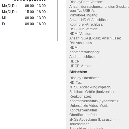
DisplayPorts-Version:
Mo,Di,Do
09.00 - 13.00
Anzahl der nachgeschalteten Steckpl
vom Typ USB-A:
Mo,Di,Do
15.00 - 18.00
Mikrofon-Eingang:
Mi
09.00 - 13.00
Anzahl HDMI-Anschlüsse:
Fr
09.00 - 16.00
Kopfhörer-Anschluss:
USB-Hub-Version:
HDMI-Version:
Anzahl VGA (D-Sub) Anschlüsse:
DVI Anschluss:
HDMI:
Kopfhörerausgang:
Audioanschlüsse:
HDCP:
HDCP-Version:
Bildschirm
Display-Oberfläche:
HD-Typ:
NTSC Abdeckung (typisch):
Sichtbare Größe (horizontal):
Reaktionszeit:
Kontrastverhältnis (dynamisch):
Unterstützte Video-Modi:
Kontrastverhältnis:
Oberflächenhärte:
sRGB Abdeckung (klassisch):
Touchscreen:
Bildschirmtechnologie: