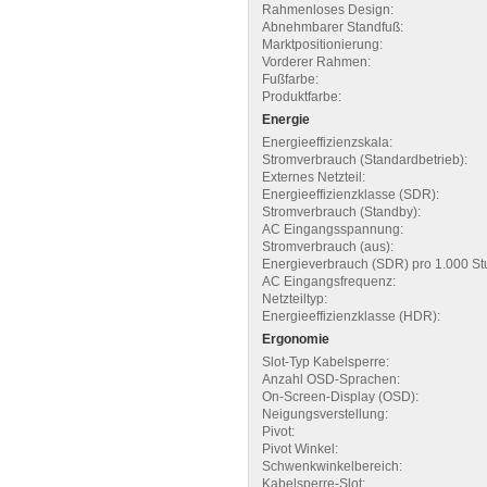
Rahmenloses Design:
Abnehmbarer Standfuß:
Marktpositionierung:
Vorderer Rahmen:
Fußfarbe:
Produktfarbe:
Energie
Energieeffizienzskala:
Stromverbrauch (Standardbetrieb):
Externes Netzteil:
Energieeffizienzklasse (SDR):
Stromverbrauch (Standby):
AC Eingangsspannung:
Stromverbrauch (aus):
Energieverbrauch (SDR) pro 1.000 St
AC Eingangsfrequenz:
Netzteiltyp:
Energieeffizienzklasse (HDR):
Ergonomie
Slot-Typ Kabelsperre:
Anzahl OSD-Sprachen:
On-Screen-Display (OSD):
Neigungsverstellung:
Pivot:
Pivot Winkel:
Schwenkwinkelbereich:
Kabelsperre-Slot: