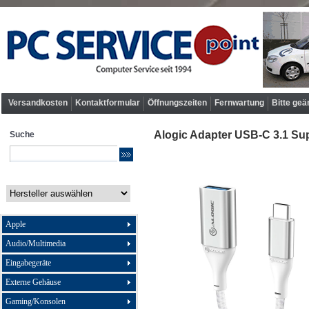
Versandkosten
Kontaktformular
Öffnungszeiten
Fernwartung
Bitte geä
Alogic Adapter USB-C 3.1 Sup
Suche
Apple
Audio/Multimedia
Eingabegeräte
Externe Gehäuse
Gaming/Konsolen