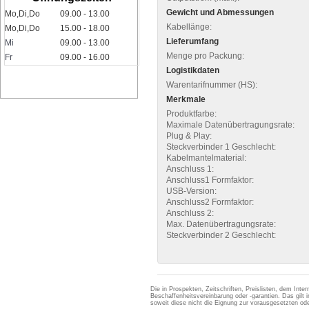
Gewicht und Abmessungen
Mo,Di,Do
09.00 - 13.00
Kabellänge:
Mo,Di,Do
15.00 - 18.00
Lieferumfang
Mi
09.00 - 13.00
Menge pro Packung:
Fr
09.00 - 16.00
Logistikdaten
Warentarifnummer (HS):
Merkmale
Produktfarbe:
Maximale Datenübertragungsrate:
Plug & Play:
Steckverbinder 1 Geschlecht:
Kabelmantelmaterial:
Anschluss 1:
Anschluss1 Formfaktor:
USB-Version:
Anschluss2 Formfaktor:
Anschluss 2:
Max. Datenübertragungsrate:
Steckverbinder 2 Geschlecht:
Die in Prospekten, Zeitschriften, Preislisten, dem Int
Beschaffenheitsvereinbarung oder -garantien. Das gil
soweit diese nicht die Eignung zur vorausgesetzten 