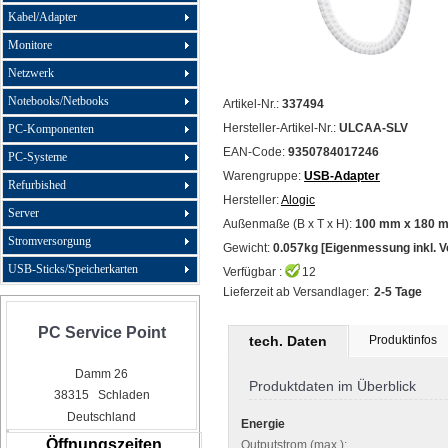
Kabel/Adapter
Monitore
Netzwerk
Notebooks/Netbooks
Artikel-Nr.:
337494
Hersteller-Artikel-Nr.:
ULCAA-SLV
PC-Komponenten
EAN-Code:
9350784017246
PC-Systeme
Warengruppe:
USB-Adapter
Refurbished
Hersteller:
Alogic
Server
Außenmaße (B x T x H):
100 mm x 180 
Stromversorgung
Gewicht:
0.057kg [Eigenmessung inkl. 
USB-Sticks/Speicherkarten
Verfügbar :
12
Lieferzeit ab Versandlager:
2-5 Tage
PC Service Point
tech. Daten
Produktinfos
Damm 26
Produktdaten im Überblick
38315 Schladen
Deutschland
Energie
Öffnungszeiten
Outputstrom (max.):