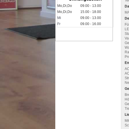
Te
Mo,Di,Do
09.00 - 13.00
Da
Mo,Di,Do
15.00 - 18.00
MA
Mi
09.00 - 13.00
De
Fr
09.00 - 16.00
Fü
LE
St
Va
Ge
Wa
Ra
Pr
En
AC
AC
St
Ne
Ge
Bre
Hö
Ge
Tie
Li
Mi
Sc