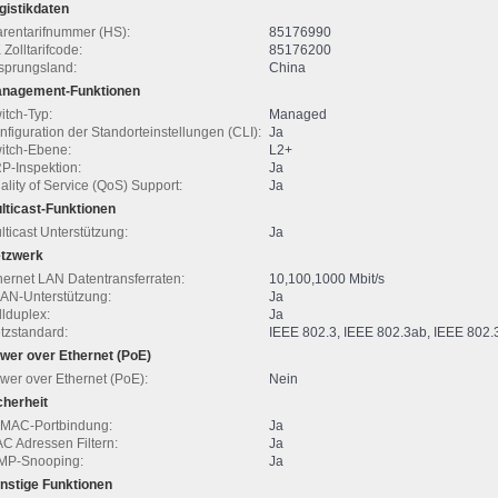
gistikdaten
rentarifnummer (HS):
85176990
 Zolltarifcode:
85176200
sprungsland:
China
nagement-Funktionen
itch-Typ:
Managed
nfiguration der Standorteinstellungen (CLI):
Ja
itch-Ebene:
L2+
P-Inspektion:
Ja
ality of Service (QoS) Support:
Ja
lticast-Funktionen
lticast Unterstützung:
Ja
tzwerk
hernet LAN Datentransferraten:
10,100,1000 Mbit/s
AN-Unterstützung:
Ja
llduplex:
Ja
tzstandard:
IEEE 802.3, IEEE 802.3ab, IEEE 802.
wer over Ethernet (PoE)
wer over Ethernet (PoE):
Nein
cherheit
-MAC-Portbindung:
Ja
C Adressen Filtern:
Ja
MP-Snooping:
Ja
nstige Funktionen