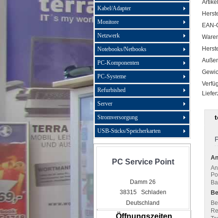
Artike
Kabel/Adapter
Herste
Monitore
EAN-
Netzwerk
Ware
Herste
Notebooks/Netbooks
Außen
PC-Komponenten
Gewic
PC-Systeme
Verfüg
Refurbished
Liefer
Server
Stromversorgung
USB-Sticks/Speicherkarten
P
An
PC Service Point
An
Po
Damm 26
Ba
38315 Schladen
Be
Be
Deutschland
Re
Öffnungszeiten