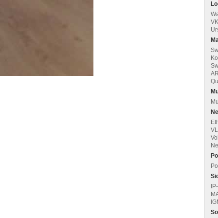
Lo
Wa
VK
Ur
Ma
Sw
Ko
Sw
AR
Qu
Mu
Mu
Ne
Et
VL
Vo
Ne
Po
Po
Si
IP
MA
IG
So