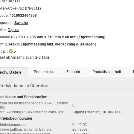
l-Nr.:
347332
ller-Artikel-Nr.:
DN-80117
Code:
4016032464358
ngruppe:
Switche
ller:
Digitus
maße (B x T x H):
235 mm x 310 mm x 60 mm [Eigenmessung]
ht:
1.341kg [Eigenmessung inkl. Verpackung & Beilagen]
bar :
5
zeit ab Versandlager:
2-5 Tage
tech. Daten
Produktinfos
Zubehör
Produktsicherheit
roduktdaten im Überblick
schlüsse und Schnittstellen
zahl der basisschaltenden RJ-45 Ethernet
8
rts:
sic Switching RJ-45 Ethernet Ports-Typ:
Gigabit Ethernet (10/100/1000)
triebsbedingungen
triebstemperatur:
0 - 40 °C
lative Luftfeuchtigkeit in Betrieb:
20 - 85%