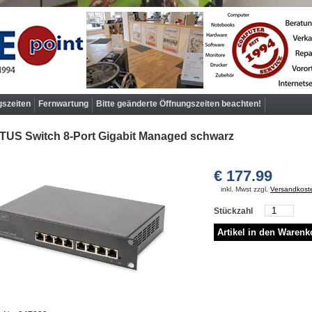
gszeiten
Fernwartung
Bitte geänderte Öffnungszeiten beachten!
TUS Switch 8-Port Gigabit Managed schwarz
€ 177.99
inkl. Mwst zzgl.
Versandkost
Stückzahl