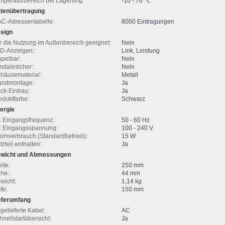
mperaturbereich bei Lagerung:
-10 - 70 °C
tenübertragung
C-Adressentabelle:
8000 Eintragungen
sign
r die Nutzung im Außenbereich geeignet:
Nein
D-Anzeigen:
Link, Leistung
apelbar:
Nein
ndalesicher:
Nein
häusematerial:
Metall
ndmontage:
Ja
ck-Einbau:
Ja
oduktfarbe:
Schwarz
ergie
 Eingangsfrequenz:
50 - 60 Hz
 Eingangsspannung:
100 - 240 V
romverbrauch (Standardbetrieb):
15 W
tzteil enthalten:
Ja
wicht und Abmessungen
ite:
250 mm
he:
44 mm
wicht:
1,14 kg
fe:
150 mm
eferumfang
tgelieferte Kabel:
AC
hnellstartübersicht:
Ja