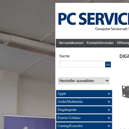
Versandkosten
Kontaktformular
Öffnun
DIGI
Suche
Apple
Audio/Multimedia
Eingabegeräte
Externe Gehäuse
Gaming/Konsolen