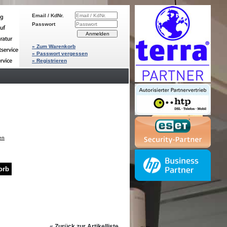
Email / KdNr.
Passwort
» Zum Warenkorb
» Passwort vergessen
» Registrieren
en
«
Zurück zur Artikelliste