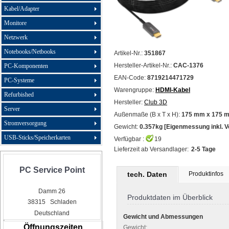
Kabel/Adapter
Monitore
Netzwerk
Notebooks/Netbooks
Artikel-Nr.:
351867
Hersteller-Artikel-Nr.:
CAC-1376
PC-Komponenten
EAN-Code:
8719214471729
PC-Systeme
Warengruppe:
HDMI-Kabel
Refurbished
Hersteller:
Club 3D
Server
Außenmaße (B x T x H):
175 mm x 175 
Stromversorgung
Gewicht:
0.357kg [Eigenmessung inkl. 
USB-Sticks/Speicherkarten
Verfügbar :
19
Lieferzeit ab Versandlager:
2-5 Tage
PC Service Point
tech. Daten
Produktinfos
Damm 26
Produktdaten im Überblick
38315 Schladen
Deutschland
Gewicht und Abmessungen
Öffnungszeiten
Gewicht: