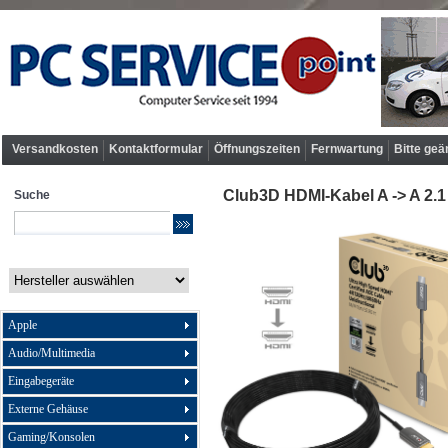
Versandkosten
Kontaktformular
Öffnungszeiten
Fernwartung
Bitte geä
Club3D HDMI-Kabel A -> A 2.1
Suche
Apple
Audio/Multimedia
Eingabegeräte
Externe Gehäuse
Gaming/Konsolen