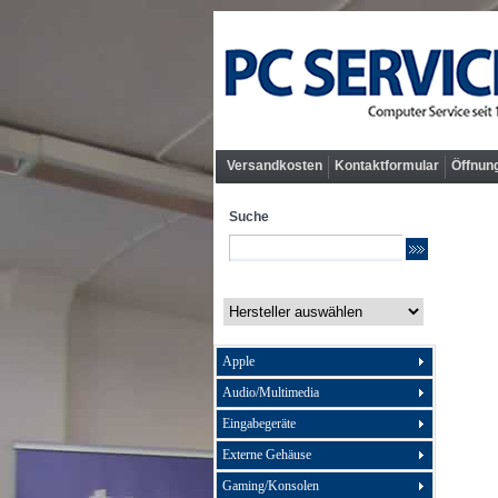
Versandkosten
Kontaktformular
Öffnun
Suche
Apple
Audio/Multimedia
Eingabegeräte
Externe Gehäuse
Gaming/Konsolen