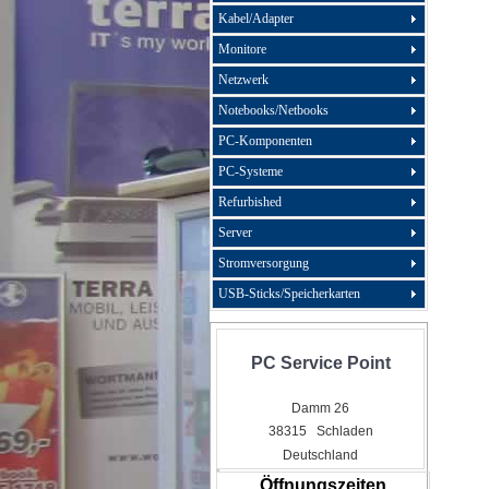
Kabel/Adapter
Monitore
Netzwerk
Notebooks/Netbooks
PC-Komponenten
PC-Systeme
Refurbished
Server
Stromversorgung
USB-Sticks/Speicherkarten
PC Service Point
Damm 26
38315 Schladen
Deutschland
Öffnungszeiten