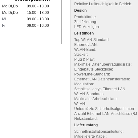
Relative Luftfeuchtigkeit in Betrieb:
Mo,Di,Do
09.00 - 13.00
Design
Mo,Di,Do
15.00 - 18.00
Produktfarbe:
Mi
09.00 - 13.00
Zertifizierung:
Fr
09.00 - 16.00
LED-Anzeigen:
Leistungen
Top WLAN-Standard:
Ethernet/LAN:
WLAN-Band:
Stecker:
Plug & Play:
Maximale Datenübertragungsrate:
Eingebaute Steckdose:
PowerLine-Standard:
Ethernet LAN Datentransferraten:
Modulation:
Schnittstellentyp Ethernet-LAN:
WLAN-Standards:
Maximaler Arbeitsabstand:
WLAN:
Unterstützte Sicherheitsalgorithmen:
Anzahl Ethernet-LAN-Anschlüsse (RJ-
Netzstandard:
Lieferumfang
Schnellinstallationsanleitung:
Mitgelieferte Kabel: