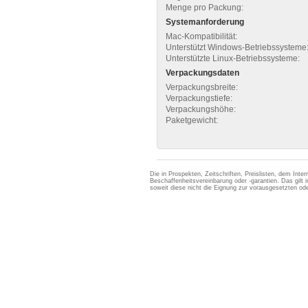
Menge pro Packung:
Systemanforderung
Mac-Kompatibilität:
Unterstützt Windows-Betriebssysteme
Unterstützte Linux-Betriebssysteme:
Verpackungsdaten
Verpackungsbreite:
Verpackungstiefe:
Verpackungshöhe:
Paketgewicht:
Die in Prospekten, Zeitschriften, Preislisten, dem Int
Beschaffenheitsvereinbarung oder -garantien. Das gil
soweit diese nicht die Eignung zur vorausgesetzten 