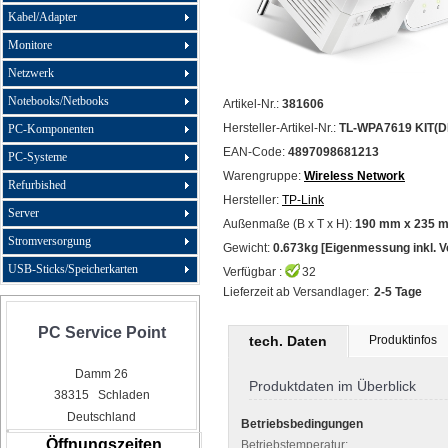
Kabel/Adapter
Monitore
Netzwerk
Notebooks/Netbooks
Artikel-Nr.:
381606
Hersteller-Artikel-Nr.:
TL-WPA7619 KIT(D
PC-Komponenten
EAN-Code:
4897098681213
PC-Systeme
Warengruppe:
Wireless Network
Refurbished
Hersteller:
TP-Link
Server
Außenmaße (B x T x H):
190 mm x 235 
Stromversorgung
Gewicht:
0.673kg [Eigenmessung inkl. 
USB-Sticks/Speicherkarten
Verfügbar :
32
Lieferzeit ab Versandlager:
2-5 Tage
PC Service Point
tech. Daten
Produktinfos
Damm 26
Produktdaten im Überblick
38315 Schladen
Deutschland
Betriebsbedingungen
Öffnungszeiten
Betriebstemperatur: