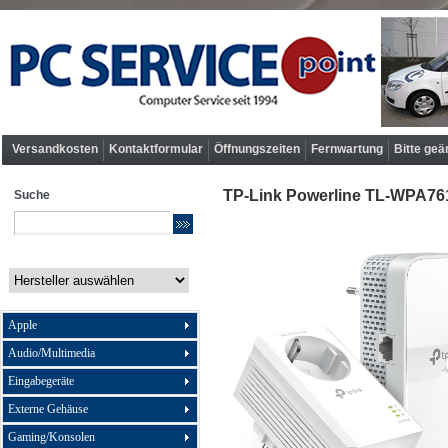
Versandkosten
Kontaktformular
Öffnungszeiten
Fernwartung
Bitte geä
TP-Link Powerline TL-WPA761
Suche
Apple
Audio/Multimedia
Eingabegeräte
Externe Gehäuse
Gaming/Konsolen