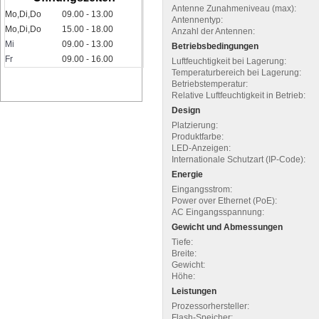
Antenne Zunahmeniveau (max):
Mo,Di,Do
09.00 - 13.00
Antennentyp:
Mo,Di,Do
15.00 - 18.00
Anzahl der Antennen:
Mi
09.00 - 13.00
Betriebsbedingungen
Fr
09.00 - 16.00
Luftfeuchtigkeit bei Lagerung:
Temperaturbereich bei Lagerung:
Betriebstemperatur:
Relative Luftfeuchtigkeit in Betrieb:
Design
Platzierung:
Produktfarbe:
LED-Anzeigen:
Internationale Schutzart (IP-Code):
Energie
Eingangsstrom:
Power over Ethernet (PoE):
AC Eingangsspannung:
Gewicht und Abmessungen
Tiefe:
Breite:
Gewicht:
Höhe:
Leistungen
Prozessorhersteller:
Flash-Speicher: