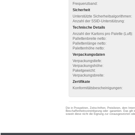
Frequenzband:
Sicherheit
Unterstützte Sicherheitsalgorithmen:
Anzahl der SSID-Unterstützung:
Technische Details
Anzahl der Kartons pro Palette (Luft):
Pallettenbreite netto:
Pallettenlänge netto:
Palettenhöhe netto:
Verpackungsdaten
Verpackungstiefe:
Verpackungshöhe:
Paketgewicht:
Verpackungsbreite:
Zertifikate
Konformitätsbescheinigungen:
Die in Prospekten, Zeitschriften, Preislisten, dem Int
Beschaffenheitsvereinbarung oder -garantien. Das gil
soweit diese nicht die Eignung zur vorausgesetzten 