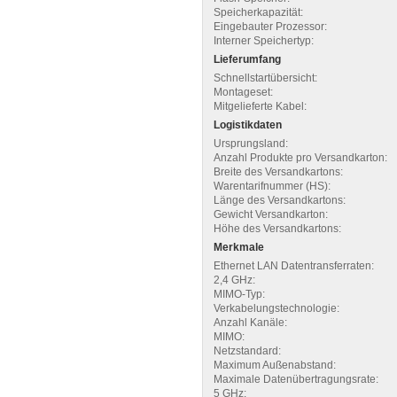
Speicherkapazität:
Eingebauter Prozessor:
Interner Speichertyp:
Lieferumfang
Schnellstartübersicht:
Montageset:
Mitgelieferte Kabel:
Logistikdaten
Ursprungsland:
Anzahl Produkte pro Versandkarton:
Breite des Versandkartons:
Warentarifnummer (HS):
Länge des Versandkartons:
Gewicht Versandkarton:
Höhe des Versandkartons:
Merkmale
Ethernet LAN Datentransferraten:
2,4 GHz:
MIMO-Typ:
Verkabelungstechnologie:
Anzahl Kanäle:
MIMO:
Netzstandard:
Maximum Außenabstand:
Maximale Datenübertragungsrate:
5 GHz: