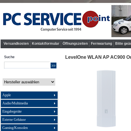
Versandkosten
Kontaktformular
Öffnungszeiten
Fernwartung
Bitte geä
LevelOne WLAN AP AC900 Outd
Suche
Apple
Audio/Multimedia
Eingabegeräte
Externe Gehäuse
Gaming/Konsolen