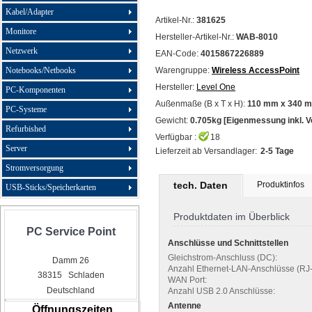
Kabel/Adapter
Artikel-Nr.:
381625
Monitore
Hersteller-Artikel-Nr.:
WAB-8010
Netzwerk
EAN-Code:
4015867226889
Notebooks/Netbooks
Warengruppe:
Wireless AccessPoint
Hersteller:
Level One
PC-Komponenten
Außenmaße (B x T x H):
110 mm x 340 m
PC-Systeme
Gewicht:
0.705kg [Eigenmessung inkl. 
Refurbished
Verfügbar :
18
Server
Lieferzeit ab Versandlager:
2-5 Tage
Stromversorgung
tech. Daten
Produktinfos
USB-Sticks/Speicherkarten
Produktdaten im Überblick
PC Service Point
Anschlüsse und Schnittstellen
Gleichstrom-Anschluss (DC):
Damm 26
Anzahl Ethernet-LAN-Anschlüsse (RJ-
38315 Schladen
WAN Port:
Deutschland
Anzahl USB 2.0 Anschlüsse:
Antenne
Öffnungszeiten