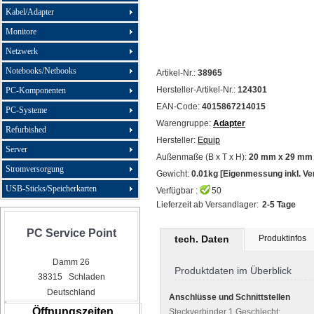
Kabel/Adapter
Monitore
Netzwerk
Notebooks/Netbooks
Artikel-Nr.:
38965
Hersteller-Artikel-Nr.:
124301
PC-Komponenten
EAN-Code:
4015867214015
PC-Systeme
Warengruppe:
Adapter
Refurbished
Hersteller:
Equip
Server
Außenmaße (B x T x H):
20 mm x 29 mm 
Stromversorgung
Gewicht:
0.01kg [Eigenmessung inkl. V
USB-Sticks/Speicherkarten
Verfügbar :
50
Lieferzeit ab Versandlager:
2-5 Tage
PC Service Point
tech. Daten
Produktinfos
Damm 26
Produktdaten im Überblick
38315 Schladen
Deutschland
Anschlüsse und Schnittstellen
Öffnungszeiten
Steckverbinder 1 Geschlecht: