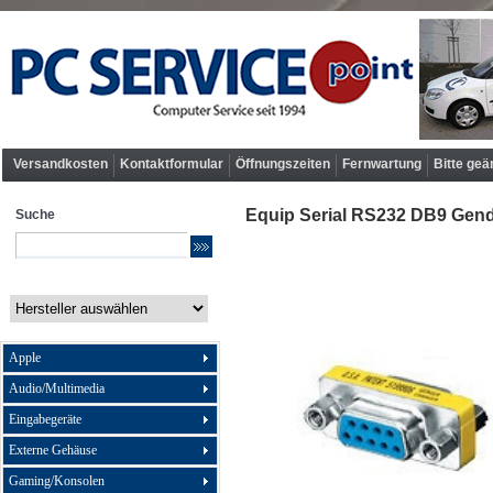
Versandkosten
Kontaktformular
Öffnungszeiten
Fernwartung
Bitte geä
Equip Serial RS232 DB9 Gende
Suche
Apple
Audio/Multimedia
Eingabegeräte
Externe Gehäuse
Gaming/Konsolen