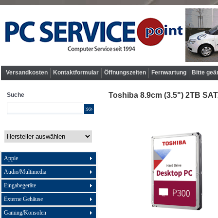
Versandkosten
Kontaktformular
Öffnungszeiten
Fernwartung
Bitte geä
Toshiba 8.9cm (3.5") 2TB SA
Suche
Apple
Audio/Multimedia
Eingabegeräte
Externe Gehäuse
Gaming/Konsolen