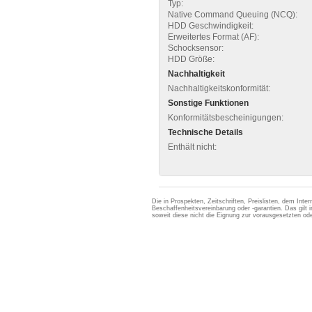
Typ:
Native Command Queuing (NCQ):
HDD Geschwindigkeit:
Erweitertes Format (AF):
Schocksensor:
HDD Größe:
Nachhaltigkeit
Nachhaltigkeitskonformität:
Sonstige Funktionen
Konformitätsbescheinigungen:
Technische Details
Enthält nicht:
Die in Prospekten, Zeitschriften, Preislisten, dem Int
Beschaffenheitsvereinbarung oder -garantien. Das gil
soweit diese nicht die Eignung zur vorausgesetzten 