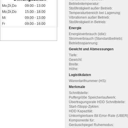
Betriebstemperatur:
Mo,Di,Do
09.00 - 13.00
Stoßfestigkeit außer Betrieb:
Mo,Di,Do
15.00 - 18.00
Temperaturbereich bei Lagerung:
Vibrationen außer Betrieb:
Mi
09.00 - 13.00
Stoßfestigkeit in Betrieb:
Fr
09.00 - 16.00
Energie
Energieverbrauch (idle):
Stromverbrauch (Standardbetrieb):
Betriebsspannung:
Gewicht und Abmessungen
Tiefe:
Gewicht:
Breite:
Höhe:
Logistikdaten
Warentarifnummer (HS):
Merkmale
Schnittstelle:
Puffergröße Speicherlaufwerk:
Übertragungsrate HDD Schnittstelle:
Start-/Stopp-Zyklen:
HDD Kapazität:
Unkorrigierbare Bit Error-Rate (UBER)
Komponente für:
Geräuschpegel Ruhemodus: