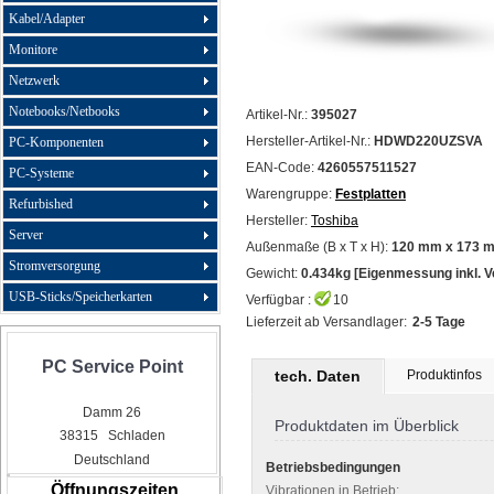
Kabel/Adapter
Monitore
Netzwerk
Notebooks/Netbooks
Artikel-Nr.:
395027
Hersteller-Artikel-Nr.:
HDWD220UZSVA
PC-Komponenten
EAN-Code:
4260557511527
PC-Systeme
Warengruppe:
Festplatten
Refurbished
Hersteller:
Toshiba
Server
Außenmaße (B x T x H):
120 mm x 173 
Stromversorgung
Gewicht:
0.434kg [Eigenmessung inkl. 
USB-Sticks/Speicherkarten
Verfügbar :
10
Lieferzeit ab Versandlager:
2-5 Tage
PC Service Point
tech. Daten
Produktinfos
Damm 26
Produktdaten im Überblick
38315 Schladen
Deutschland
Betriebsbedingungen
Öffnungszeiten
Vibrationen in Betrieb: