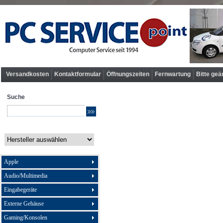
Versandkosten
Kontaktformular
Öffnungszeiten
Fernwartung
Bitte geä
Suche
Apple
Audio/Multimedia
Eingabegeräte
Externe Gehäuse
Gaming/Konsolen