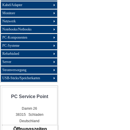
Kabel/Adapter
Monitore
Netzwerk
Notebooks/Netbooks
PC-Komponenten
PC-Systeme
Refurbished
Server
Stromversorgung
USB-Sticks/Speicherkarten
PC Service Point
Damm 26
38315 Schladen
Deutschland
Öffnungszeiten