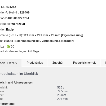
l-Nr.:
404262
ller-Artikel-Nr.:
129409
Code:
4015867227794
ngruppe:
Werkzeug
ller:
Equip
maße (B x T x H):
119 mm x 291 mm x 28 mm [Eigenmessung]
ht:
0.55kg [Eigenmessung inkl. Verpackung & Beilagen]
bar :
50
zeit ab Versandlager:
2-5 Tage
tech. Daten
Produktinfos
Zubehör
Produktsicherheit
roduktdaten im Überblick
wicht und Abmessungen
wicht:
525 g
ite:
72,5 mm
fe:
23 mm
he:
204 mm
eferumfang