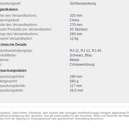
rpackungsart:
Sichtverpackung
gistikdaten
he des Versandkartons:
320 mm
sprungsland:
China
eite des Versandkartons:
270 mm
zahl Produkte pro Versandkarton:
20 Stück(e)
nge des Versandkartons:
260 mm
wicht Versandkarton:
12 kg
chnische Details
tzerkverbindungstyp:
RJ-11, RJ-12, RJ-45
oduktfarbe:
Schwarz, Blau
terial:
Metall
p:
Crimpwerkzeug
rpackungsdaten
rpackungshöhe:
290 mm
ketgewicht:
560 g
rpackungsbreite:
117 mm
rpackungstiefe:
26,5 mm
ospekten, Zeitschriften, Preislisten, dem Internet oder sonstigen Veröffentlichungen erfolgten allgemeinen
enheitsvereinbarung oder -garantien. Das gilt insbesondere für das Aussehen, Maße und Gewichte der Ware
iese nicht die Eignung zur vorausgesetzten oder gewöhnlichen Verwendung bestimmen.