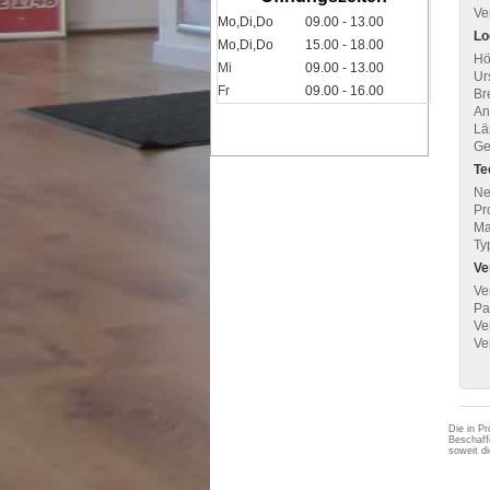
Ve
Mo,Di,Do
09.00 - 13.00
Lo
Mo,Di,Do
15.00 - 18.00
Hö
Mi
09.00 - 13.00
Ur
Fr
09.00 - 16.00
Br
An
Lä
Ge
Te
Ne
Pr
Ma
Ty
Ve
Ve
Pa
Ve
Ve
Die in Pr
Beschaff
soweit d