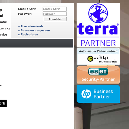
Email / KdNr.
Passwort
» Zum Warenkorb
» Passwort vergessen
» Registrieren
en