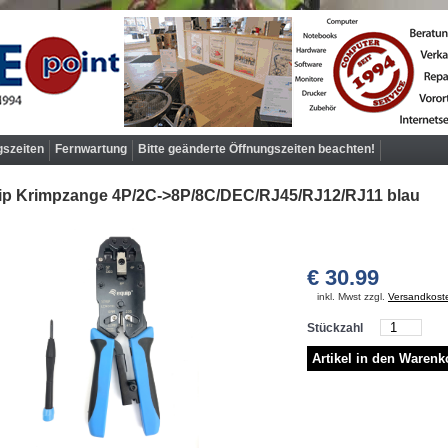
gszeiten
Fernwartung
Bitte geänderte Öffnungszeiten beachten!
p Krimpzange 4P/­2C->8P/­8C/­DEC/­RJ45/­RJ12/­RJ11 blau
€ 30.99
inkl. Mwst zzgl.
Versandkost
Stückzahl