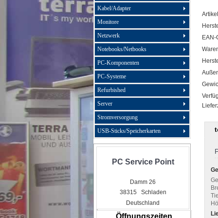
Kabel/Adapter
Artike
Monitore
Herste
Netzwerk
EAN-
Ware
Notebooks/Netbooks
Herste
PC-Komponenten
Außen
PC-Systeme
Gewic
Refurbished
Verfüg
Server
Liefer
Stromversorgung
USB-Sticks/Speicherkarten
P
PC Service Point
Ge
Ge
Damm 26
Bre
38315 Schladen
Tie
Deutschland
Hö
Li
Öffnungszeiten