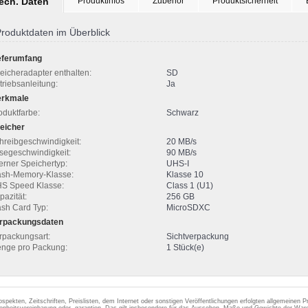
tech. Daten
Produktinfos
Zubehör
Produktsicherheit
roduktdaten im Überblick
eferumfang
eicheradapter enthalten:
SD
triebsanleitung:
Ja
rkmale
oduktfarbe:
Schwarz
eicher
hreibgeschwindigkeit:
20 MB/s
segeschwindigkeit:
90 MB/s
terner Speichertyp:
UHS-I
ash-Memory-Klasse:
Klasse 10
S Speed Klasse:
Class 1 (U1)
pazität:
256 GB
ash Card Typ:
MicroSDXC
rpackungsdaten
rpackungsart:
Sichtverpackung
nge pro Packung:
1 Stück(e)
ospekten, Zeitschriften, Preislisten, dem Internet oder sonstigen Veröffentlichungen erfolgten allgemeinen