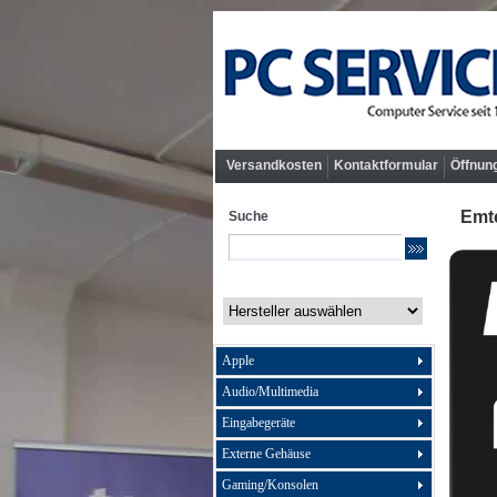
Versandkosten
Kontaktformular
Öffnun
Emt
Suche
Apple
Audio/Multimedia
Eingabegeräte
Externe Gehäuse
Gaming/Konsolen