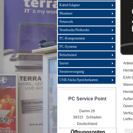
Kabel/Adapter
Monitore
Netzwerk
Notebooks/Netbooks
PC-Komponenten
PC-Systeme
Refurbished
Server
Artike
Herste
Stromversorgung
EAN-
USB-Sticks/Speicherkarten
Ware
Herste
PC Service Point
Außen
Gewic
Damm 26
Verfüg
38315 Schladen
Liefer
Deutschland
Öffnungszeiten