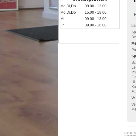
Mo,Di,Do
09.00 - 13.00
Mo,Di,Do
15.00 - 18.00
P
Mi
09.00 - 13.00
Fr
09.00 - 16.00
Li
Sp
Be
Me
Pr
Sp
Sc
Le
In
Fl
UH
Ka
Fl
Ve
Ve
Me
Die in Pr