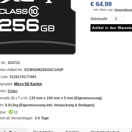
€ 64.99
inkl. Mwst zzgl.
Versandkost
Stückzahl
l-Nr.:
424731
ller-Artikel-Nr.:
ECMSDM256GXC10GP
Code:
3126170177483
ngruppe:
Micro SD Karten
ller:
Emtec
maße (B x T x H):
135 mm x 100 mm x 5 mm [Eigenmessung]
ht:
0.012kg [Eigenmessung inkl. Verpackung & Beilagen]
bar :
10
zeit ab Versandlager:
2-5 Tage