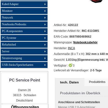
Kabel/Adapter
Monitore
Netzwerk
Notebooks/Netbooks
Artikel-Nr.:
426122
Hersteller-Artikel-Nr.:
INC-611GMS
PC-Komponenten
EAN-Code:
8697980469662
PC-Systeme
Warengruppe:
Notebookzubehör
Refurbished
Hersteller:
INCA
Server
Außenmaße (B x T x H):
302 mm x 440 
Stromversorgung
Gewicht:
1.031kg [Eigenmessung inkl. 
USB-Sticks/Speicherkarten
Verfügbar :
3
Lieferzeit ab Versandlager:
2-5 Tage
PC Service Point
tech. Daten
Produktinfos
Damm 26
Produktdaten im Überblick
38315 Schladen
Deutschland
Anschlüsse und Schnittstellen
Öffnungszeiten
Menge USB 2.0-Anschlüsse: