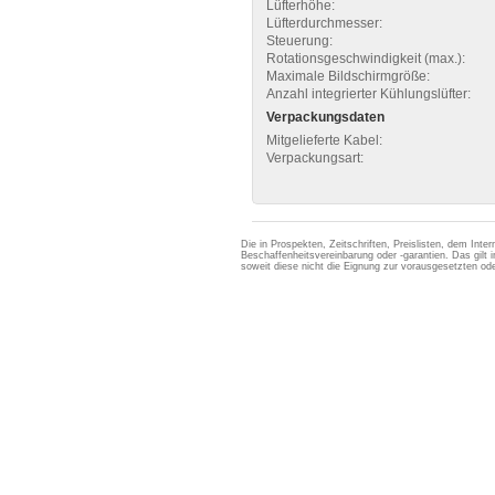
Lüfterhöhe:
Lüfterdurchmesser:
Steuerung:
Rotationsgeschwindigkeit (max.):
Maximale Bildschirmgröße:
Anzahl integrierter Kühlungslüfter:
Verpackungsdaten
Mitgelieferte Kabel:
Verpackungsart:
Die in Prospekten, Zeitschriften, Preislisten, dem Int
Beschaffenheitsvereinbarung oder -garantien. Das gil
soweit diese nicht die Eignung zur vorausgesetzten 