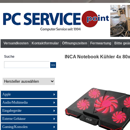
Versandkosten
Kontaktformular
Öffnungszeiten
Fernwartung
Bitte geä
INCA Notebook Kühler 4x 80x
Suche
Apple
Audio/Multimedia
Eingabegeräte
Externe Gehäuse
Gaming/Konsolen