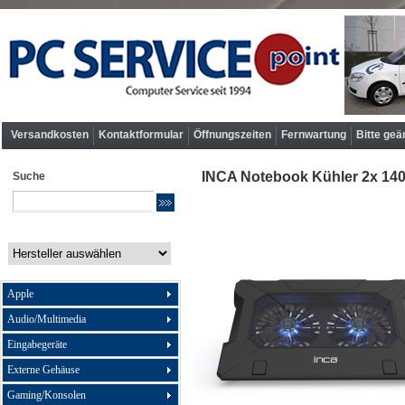
Versandkosten
Kontaktformular
Öffnungszeiten
Fernwartung
Bitte geä
INCA Notebook Kühler 2x 140
Suche
Apple
Audio/Multimedia
Eingabegeräte
Externe Gehäuse
Gaming/Konsolen