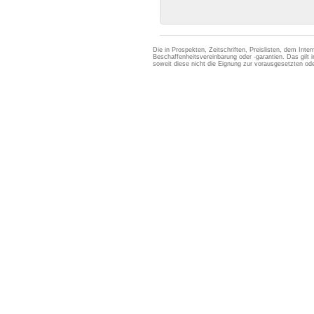
Die in Prospekten, Zeitschriften, Preislisten, dem Int
Beschaffenheitsvereinbarung oder -garantien. Das gil
soweit diese nicht die Eignung zur vorausgesetzten 