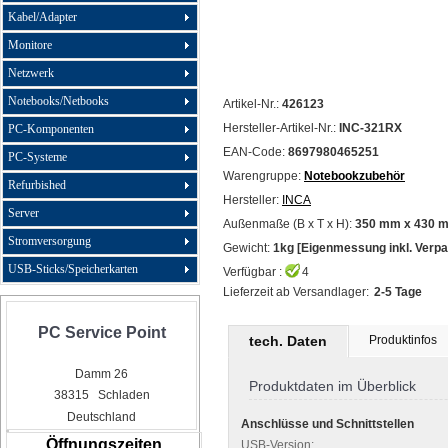
Kabel/Adapter
Monitore
Netzwerk
Notebooks/Netbooks
Artikel-Nr.:
426123
Hersteller-Artikel-Nr.:
INC-321RX
PC-Komponenten
EAN-Code:
8697980465251
PC-Systeme
Warengruppe:
Notebookzubehör
Refurbished
Hersteller:
INCA
Server
Außenmaße (B x T x H):
350 mm x 430 
Stromversorgung
Gewicht:
1kg [Eigenmessung inkl. Verp
USB-Sticks/Speicherkarten
Verfügbar :
4
Lieferzeit ab Versandlager:
2-5 Tage
PC Service Point
tech. Daten
Produktinfos
Damm 26
Produktdaten im Überblick
38315 Schladen
Deutschland
Anschlüsse und Schnittstellen
Öffnungszeiten
USB-Version: