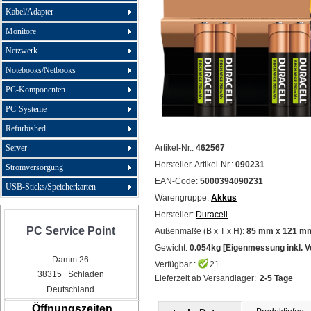
Kabel/Adapter
Monitore
Netzwerk
Notebooks/Netbooks
PC-Komponenten
PC-Systeme
Refurbished
Artikel-Nr.:
462567
Server
Hersteller-Artikel-Nr.:
090231
Stromversorgung
EAN-Code:
5000394090231
USB-Sticks/Speicherkarten
Warengruppe:
Akkus
Hersteller:
Duracell
PC Service Point
Außenmaße (B x T x H):
85 mm x 121 m
Gewicht:
0.054kg [Eigenmessung inkl. 
Damm 26
Verfügbar :
21
38315 Schladen
Lieferzeit ab Versandlager:
2-5 Tage
Deutschland
Öffnungszeiten