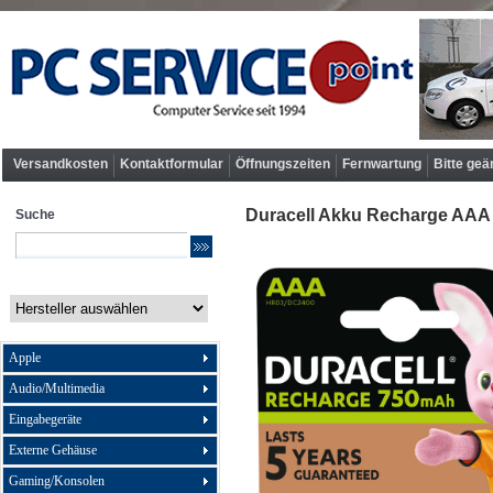
Versandkosten
Kontaktformular
Öffnungszeiten
Fernwartung
Bitte geä
Duracell Akku Recharge AAA
Suche
Apple
Audio/Multimedia
Eingabegeräte
Externe Gehäuse
Gaming/Konsolen