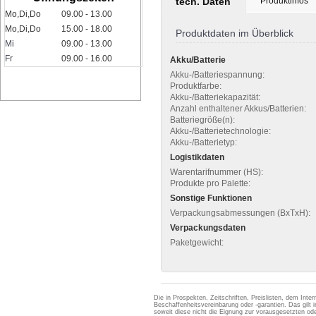
tech. Daten
Produktinfos
Mo,Di,Do
09.00 - 13.00
Mo,Di,Do
15.00 - 18.00
Produktdaten im Überblick
Mi
09.00 - 13.00
Fr
09.00 - 16.00
Akku/Batterie
Akku-/Batteriespannung:
Produktfarbe:
Akku-/Batteriekapazität:
Anzahl enthaltener Akkus/Batterien:
Batteriegröße(n):
Akku-/Batterietechnologie:
Akku-/Batterietyp:
Logistikdaten
Warentarifnummer (HS):
Produkte pro Palette:
Sonstige Funktionen
Verpackungsabmessungen (BxTxH):
Verpackungsdaten
Paketgewicht:
Die in Prospekten, Zeitschriften, Preislisten, dem Int
Beschaffenheitsvereinbarung oder -garantien. Das gil
soweit diese nicht die Eignung zur vorausgesetzten 