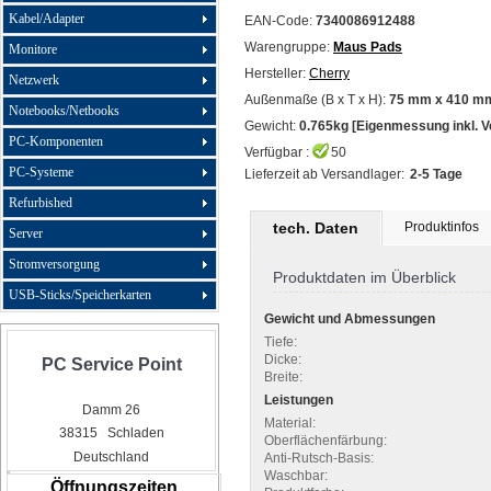
Kabel/Adapter
EAN-Code:
7340086912488
Warengruppe:
Maus Pads
Monitore
Hersteller:
Cherry
Netzwerk
Außenmaße (B x T x H):
75 mm x 410 m
Notebooks/Netbooks
Gewicht:
0.765kg [Eigenmessung inkl. 
PC-Komponenten
Verfügbar :
50
PC-Systeme
Lieferzeit ab Versandlager:
2-5 Tage
Refurbished
tech. Daten
Produktinfos
Server
Stromversorgung
Produktdaten im Überblick
USB-Sticks/Speicherkarten
Gewicht und Abmessungen
Tiefe:
Dicke:
PC Service Point
Breite:
Leistungen
Damm 26
Material:
38315 Schladen
Oberflächenfärbung:
Deutschland
Anti-Rutsch-Basis:
Waschbar:
Öffnungszeiten