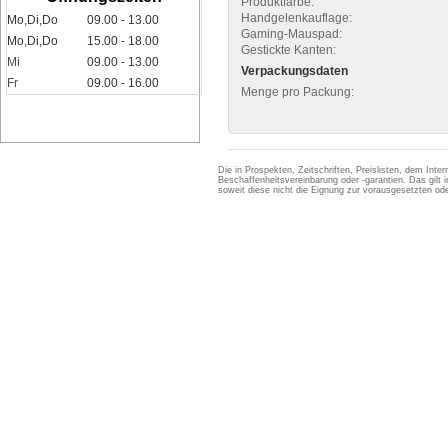
Produktfarbe:
Handgelenkauflage:
Mo,Di,Do
09.00 - 13.00
Gaming-Mauspad:
Mo,Di,Do
15.00 - 18.00
Gestickte Kanten:
Mi
09.00 - 13.00
Verpackungsdaten
Fr
09.00 - 16.00
Menge pro Packung:
Die in Prospekten, Zeitschriften, Preislisten, dem Int
Beschaffenheitsvereinbarung oder -garantien. Das gil
soweit diese nicht die Eignung zur vorausgesetzten 