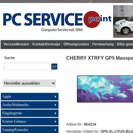
Versandkosten
Kontaktformular
Öffnungszeiten
Fernwartung
Bitte geä
CHERRY XTRFY GP5 Mauspad
Suche
Apple
Audio/Multimedia
Eingabegeräte
Externe Gehäuse
Artikel-Nr.:
464234
Gaming/Konsolen
Hersteller-Artikel-Nr.:
GP5-XL-LITUS-BL