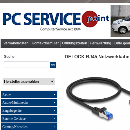
Versandkosten
Kontaktformular
Öffnungszeiten
Fernwartung
Bitte geä
DELOCK RJ45 Netzwerkkabel 
Suche
Apple
Audio/Multimedia
Eingabegeräte
Externe Gehäuse
Gaming/Konsolen