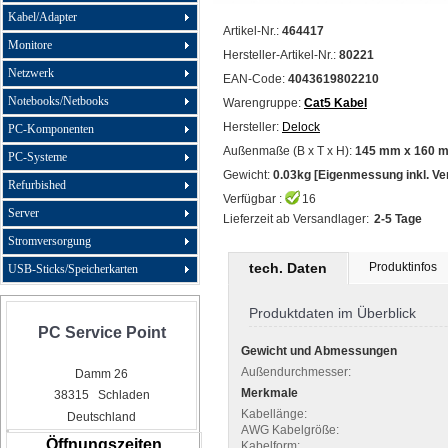
Kabel/Adapter
Artikel-Nr.:
464417
Monitore
Hersteller-Artikel-Nr.:
80221
Netzwerk
EAN-Code:
4043619802210
Notebooks/Netbooks
Warengruppe:
Cat5 Kabel
Hersteller:
Delock
PC-Komponenten
Außenmaße (B x T x H):
145 mm x 160 
PC-Systeme
Gewicht:
0.03kg [Eigenmessung inkl. V
Refurbished
Verfügbar :
16
Server
Lieferzeit ab Versandlager:
2-5 Tage
Stromversorgung
tech. Daten
Produktinfos
USB-Sticks/Speicherkarten
Produktdaten im Überblick
PC Service Point
Gewicht und Abmessungen
Außendurchmesser:
Damm 26
Merkmale
38315 Schladen
Kabellänge:
Deutschland
AWG Kabelgröße:
Öffnungszeiten
Kabelform: