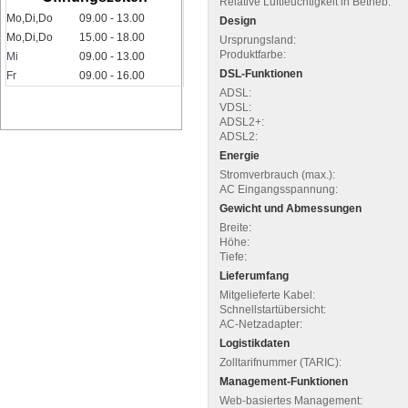
Relative Luftfeuchtigkeit in Betrieb:
Mo,Di,Do
09.00 - 13.00
Design
Mo,Di,Do
15.00 - 18.00
Ursprungsland:
Produktfarbe:
Mi
09.00 - 13.00
DSL-Funktionen
Fr
09.00 - 16.00
ADSL:
VDSL:
ADSL2+:
ADSL2:
Energie
Stromverbrauch (max.):
AC Eingangsspannung:
Gewicht und Abmessungen
Breite:
Höhe:
Tiefe:
Lieferumfang
Mitgelieferte Kabel:
Schnellstartübersicht:
AC-Netzadapter:
Logistikdaten
Zolltarifnummer (TARIC):
Management-Funktionen
Web-basiertes Management: