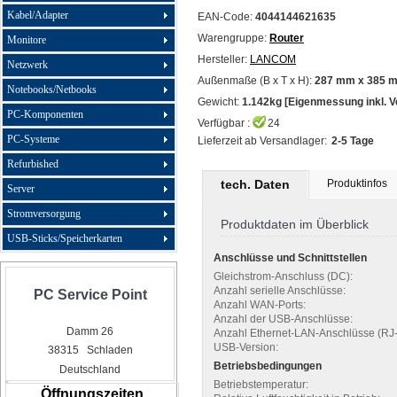
Kabel/Adapter
EAN-Code:
4044144621635
Warengruppe:
Router
Monitore
Hersteller:
LANCOM
Netzwerk
Außenmaße (B x T x H):
287 mm x 385 
Notebooks/Netbooks
Gewicht:
1.142kg [Eigenmessung inkl. 
PC-Komponenten
Verfügbar :
24
PC-Systeme
Lieferzeit ab Versandlager:
2-5 Tage
Refurbished
tech. Daten
Produktinfos
Server
Stromversorgung
Produktdaten im Überblick
USB-Sticks/Speicherkarten
Anschlüsse und Schnittstellen
Gleichstrom-Anschluss (DC):
Anzahl serielle Anschlüsse:
PC Service Point
Anzahl WAN-Ports:
Anzahl der USB-Anschlüsse:
Damm 26
Anzahl Ethernet-LAN-Anschlüsse (RJ-
USB-Version:
38315 Schladen
Betriebsbedingungen
Deutschland
Betriebstemperatur:
Öffnungszeiten