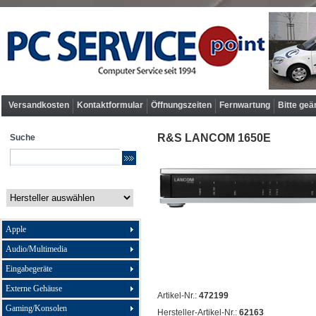
Versandkosten
Kontaktformular
Öffnungszeiten
Fernwartung
Bitte geä
R&S LANCOM 1650E
Suche
Apple
Audio/Multimedia
Eingabegeräte
Externe Gehäuse
Artikel-Nr.:
472199
Gaming/Konsolen
Hersteller-Artikel-Nr.:
62163