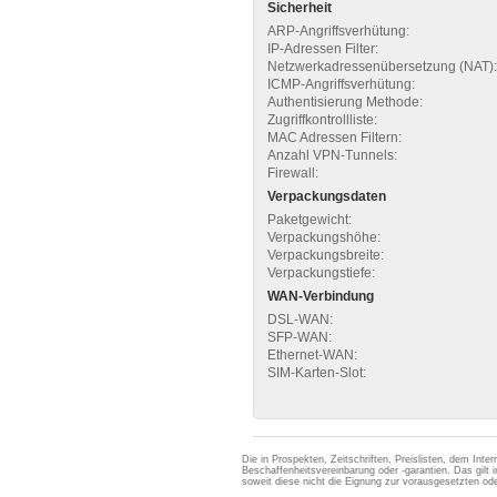
Sicherheit
ARP-Angriffsverhütung:
IP-Adressen Filter:
Netzwerkadressenübersetzung (NAT):
ICMP-Angriffsverhütung:
Authentisierung Methode:
Zugriffkontrollliste:
MAC Adressen Filtern:
Anzahl VPN-Tunnels:
Firewall:
Verpackungsdaten
Paketgewicht:
Verpackungshöhe:
Verpackungsbreite:
Verpackungstiefe:
WAN-Verbindung
DSL-WAN:
SFP-WAN:
Ethernet-WAN:
SIM-Karten-Slot:
Die in Prospekten, Zeitschriften, Preislisten, dem Int
Beschaffenheitsvereinbarung oder -garantien. Das gil
soweit diese nicht die Eignung zur vorausgesetzten 