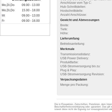
Anschlüsse vom Typ C:
Mo,Di,Do
09.00 - 13.00
Hub-Schnittstellen:
Mo,Di,Do
15.00 - 18.00
Hostschnittstelle:
Anzahl Anschlüsse:
Mi
09.00 - 13.00
Gewicht und Abmessungen
Fr
09.00 - 16.00
Breite:
Tiefe:
Höhe:
Lieferumfang
Betriebsanleitung:
Merkmale
Transmissionsdistanz:
USB Power Delivery:
Produktfarbe:
USB-Stromversorgung bis zu:
Plug & Play:
USB-Stromversorgung Revision:
Verpackungsdaten
Menge pro Packung:
Die in Prospekten, Zeitschriften, Preislisten, dem Int
Beschaffenheitsvereinbarung oder -garantien. Das gil
soweit diese nicht die Eignung zur vorausgesetzten 