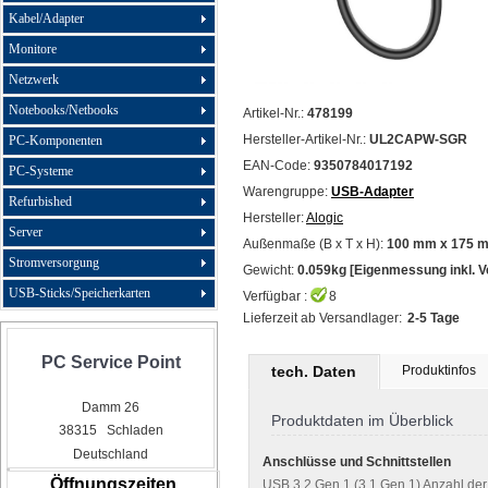
Kabel/Adapter
Monitore
Netzwerk
Notebooks/Netbooks
Artikel-Nr.:
478199
Hersteller-Artikel-Nr.:
UL2CAPW-SGR
PC-Komponenten
EAN-Code:
9350784017192
PC-Systeme
Warengruppe:
USB-Adapter
Refurbished
Hersteller:
Alogic
Server
Außenmaße (B x T x H):
100 mm x 175 
Stromversorgung
Gewicht:
0.059kg [Eigenmessung inkl. 
USB-Sticks/Speicherkarten
Verfügbar :
8
Lieferzeit ab Versandlager:
2-5 Tage
PC Service Point
tech. Daten
Produktinfos
Damm 26
Produktdaten im Überblick
38315 Schladen
Deutschland
Anschlüsse und Schnittstellen
Öffnungszeiten
USB 3.2 Gen 1 (3.1 Gen 1) Anzahl der