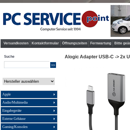
Versandkosten
Kontaktformular
Öffnungszeiten
Fernwartung
Bitte geä
Alogic Adapter USB-C -> 2x 
Suche
Apple
Audio/Multimedia
Eingabegeräte
Externe Gehäuse
Gaming/Konsolen