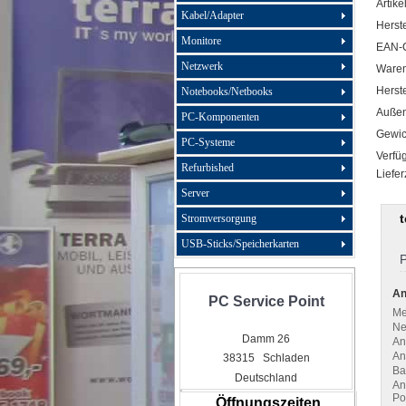
Artike
Kabel/Adapter
Herste
Monitore
EAN-
Netzwerk
Ware
Herste
Notebooks/Netbooks
Außen
PC-Komponenten
Gewic
PC-Systeme
Verfüg
Refurbished
Liefer
Server
Stromversorgung
USB-Sticks/Speicherkarten
P
An
PC Service Point
Me
Ne
Damm 26
An
An
38315 Schladen
Ba
Deutschland
An
Po
Öffnungszeiten