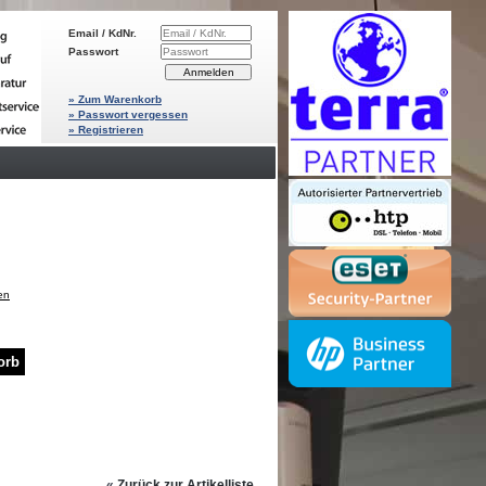
Email / KdNr.
Passwort
» Zum Warenkorb
» Passwort vergessen
» Registrieren
en
«
Zurück zur Artikelliste