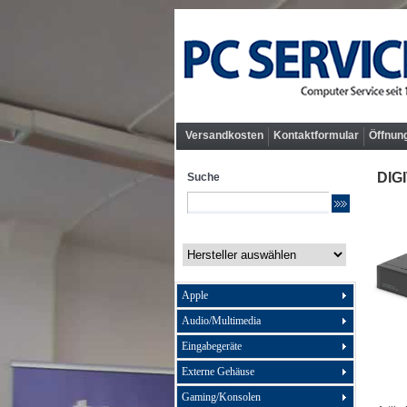
Versandkosten
Kontaktformular
Öffnun
DIG
Suche
Apple
Audio/Multimedia
Eingabegeräte
Externe Gehäuse
Gaming/Konsolen