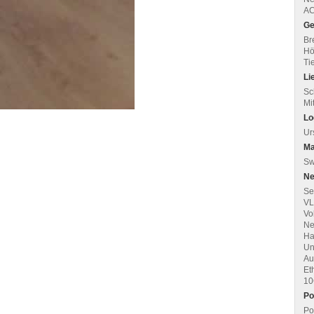
AC
Ge
Bre
Hö
Tie
Li
Sc
Mi
Lo
Ur
Ma
Sw
Ne
Se
VL
Vo
Ne
Ha
Un
Au
Et
10
Po
Po