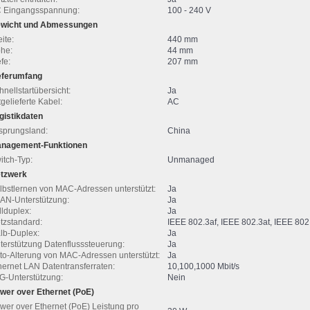
 Eingangsspannung:
100 - 240 V
wicht und Abmessungen
ite:
440 mm
he:
44 mm
fe:
207 mm
eferumfang
hnellstartübersicht:
Ja
tgelieferte Kabel:
AC
gistikdaten
sprungsland:
China
nagement-Funktionen
itch-Typ:
Unmanaged
tzwerk
lbstlernen von MAC-Adressen unterstützt:
Ja
AN-Unterstützung:
Ja
llduplex:
Ja
tzstandard:
IEEE 802.3af, IEEE 802.3at, IEEE 802
lb-Duplex:
Ja
terstützung Datenflusssteuerung:
Ja
to-Alterung von MAC-Adressen unterstützt:
Ja
hernet LAN Datentransferraten:
10,100,1000 Mbit/s
G-Unterstützung:
Nein
wer over Ethernet (PoE)
wer over Ethernet (PoE) Leistung pro