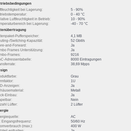
triebsbedingungen
ftfeuchtigkeit bei Lagerung:
5 - 90%
triebstemperatur:
0 - 40 °C
lative Luftfeuchtigkeit in Betrieb:
10 - 90%
mperaturbereich bei Lagerung:
-40 - 70 °C
tenübertragung
tenpaket-Pufferspeicher:
4,1 MB
uting-/Switching-Kapazität:
52 Gbit/s
ore-and-Forward:
Ja
mbo Frames Unterstützung:
Ja
mbo-Frames:
9216
C-Adressentabelle:
8000 Eintragungen
ansferrate:
38,69 Mpps
sign
oduktfarbe:
Grau
rmfaktor:
1U
D-Anzeigen:
Ja
häusematerial:
Metall
ck-Einbau:
Ja
apelbar:
Nein
zahl Lüfter:
2 Lüfter
ergie
ergiequelle:
AC
 Eingangsfrequenz:
50/60 Hz
romverbrauch (max.):
400 W
tzteil enthalten:
Ja