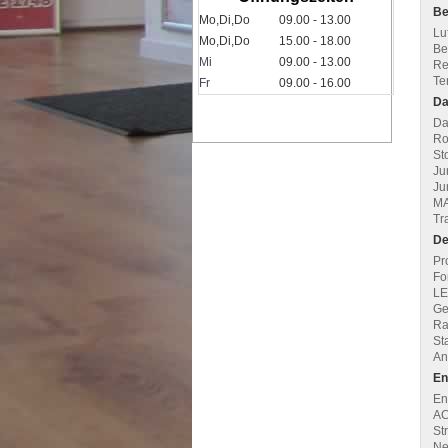
Be
Mo,Di,Do
09.00 - 13.00
Lu
Mo,Di,Do
15.00 - 18.00
Be
Mi
09.00 - 13.00
Re
Te
Fr
09.00 - 16.00
Da
Da
Ro
St
Ju
Ju
MA
Tr
De
Pr
Fo
LE
Ge
Ra
St
An
En
En
AC
St
Ne