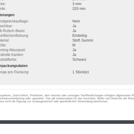
cke:
3 mm
ite:
320 mm
istungen
ndgelenkauflage:
Nein
schbar:
Ja
ti-Rutsch-Basis:
Ja
erflächenfärbung:
Einfarbig
terial:
Stoff, Gummi
öße:
M
ming-Mauspad:
Ja
stickte Kanten:
Ja
oduktfarbe:
Schwarz
rpackungsdaten
nge pro Packung:
1 Stück(e)
ospekten, Zeitschriften, Preislisten, dem Internet oder sonstigen Veröffentlichungen erfolgten allgemeinen
enheitsvereinbarung oder -garantien. Das gilt insbesondere für das Aussehen, Maße und Gewichte der Ware
iese nicht die Eignung zur vorausgesetzten oder gewöhnlichen Verwendung bestimmen.
g
Datenschutzerklärung
Online Streitschlichtungsvorlage
Muster-Widerrufs