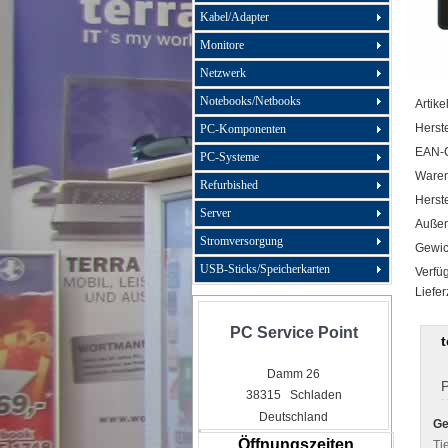
Kabel/Adapter
Monitore
Netzwerk
Notebooks/Netbooks
Artike
Herste
PC-Komponenten
EAN-
PC-Systeme
Ware
Refurbished
Herste
Server
Außen
Stromversorgung
Gewic
USB-Sticks/Speicherkarten
Verfüg
Liefer
PC Service Point
Damm 26
P
38315 Schladen
Deutschland
Ge
Öffnungszeiten
Tie