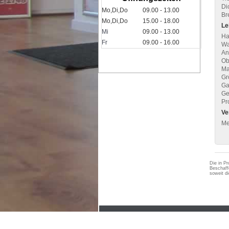
Di
Mo,Di,Do
09.00 - 13.00
Bre
Mo,Di,Do
15.00 - 18.00
Le
Mi
09.00 - 13.00
Ha
Fr
09.00 - 16.00
Wa
An
Ob
Ma
Gr
Ga
Ge
Pr
Ve
Me
Die in Pr
Beschaff
soweit d
AGB
Impressum
Widerrufsbelehrun