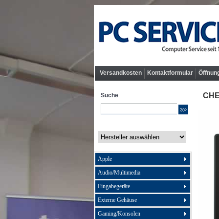
Versandkosten
Kontaktformular
Öffnun
CHE
Suche
Apple
Audio/Multimedia
Eingabegeräte
Externe Gehäuse
Gaming/Konsolen