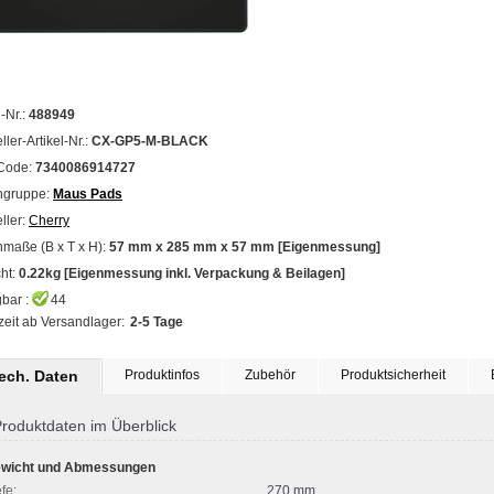
l-Nr.:
488949
ller-Artikel-Nr.:
CX-GP5-M-BLACK
Code:
7340086914727
ngruppe:
Maus Pads
ller:
Cherry
maße (B x T x H):
57 mm x 285 mm x 57 mm [Eigenmessung]
ht:
0.22kg [Eigenmessung inkl. Verpackung & Beilagen]
bar :
44
zeit ab Versandlager:
2-5 Tage
tech. Daten
Produktinfos
Zubehör
Produktsicherheit
roduktdaten im Überblick
wicht und Abmessungen
fe:
270 mm