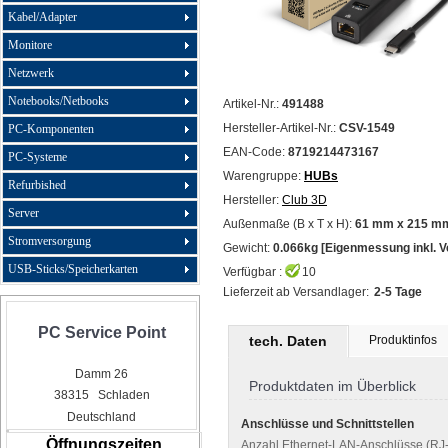
Kabel/Adapter
Monitore
Netzwerk
Notebooks/Netbooks
Artikel-Nr.:
491488
Hersteller-Artikel-Nr.:
CSV-1549
PC-Komponenten
EAN-Code:
8719214473167
PC-Systeme
Warengruppe:
HUBs
Refurbished
Hersteller:
Club 3D
Server
Außenmaße (B x T x H):
61 mm x 215 m
Stromversorgung
Gewicht:
0.066kg [Eigenmessung inkl. 
USB-Sticks/Speicherkarten
Verfügbar :
10
Lieferzeit ab Versandlager:
2-5 Tage
PC Service Point
tech. Daten
Produktinfos
Damm 26
Produktdaten im Überblick
38315 Schladen
Deutschland
Anschlüsse und Schnittstellen
Öffnungszeiten
Anzahl Ethernet-LAN-Anschlüsse (RJ-