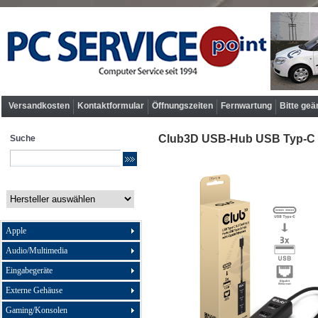
Versandkosten
Kontaktformular
Öffnungszeiten
Fernwartung
Bitte geä
Club3D USB-Hub USB Typ-C 3.
Suche
Apple
Audio/Multimedia
Eingabegeräte
Externe Gehäuse
Gaming/Konsolen