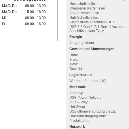
Hostschnittstelle:
Mo,Di,Do
09.00 - 13.00
Integrierter Kartenleser:
Mo,Di,Do
15.00 - 18.00
Anzahl Anschlüsse:
Hub-Schnittstellen:
Mi
09.00 - 13.00
Gleichstrom-Anschluss (DC):
Fr
09.00 - 16.00
USB 3.2 Gen 1 (3.1 Gen 1) Anzahl der
Anschlüsse vom Typ A:
Energie
Ausgangsstrom:
Gewicht und Abmessungen
Höhe:
Breite:
Tiefe:
Gewicht:
Logistikdaten
Warentarifnummer (HS):
Merkmale
Kabeltyp:
USB Power Delivery:
Plug & Play:
Hot-Swap:
USB-Stromversorgung bis zu:
Datenübertragungsrate:
Produktfarbe:
Netzwerk