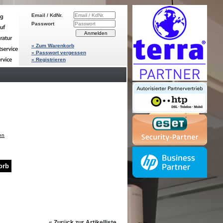
Email / KdNr.
Passwort
» Zum Warenkorb
» Passwort vergessen
» Registrieren
en
«
Zurück zur Artikelliste