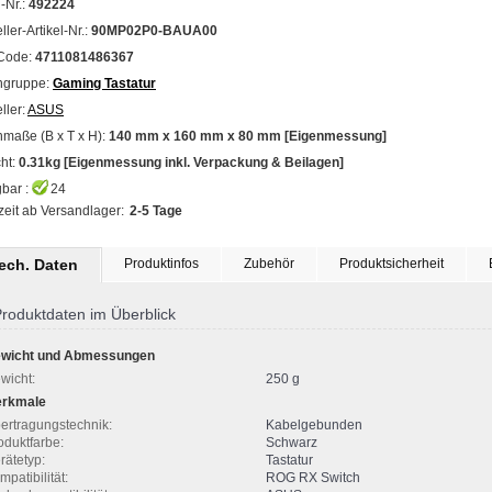
l-Nr.:
492224
ller-Artikel-Nr.:
90MP02P0-BAUA00
Code:
4711081486367
ngruppe:
Gaming Tastatur
ller:
ASUS
maße (B x T x H):
140 mm x 160 mm x 80 mm [Eigenmessung]
ht:
0.31kg [Eigenmessung inkl. Verpackung & Beilagen]
bar :
24
zeit ab Versandlager:
2-5 Tage
tech. Daten
Produktinfos
Zubehör
Produktsicherheit
roduktdaten im Überblick
wicht und Abmessungen
wicht:
250 g
rkmale
ertragungstechnik:
Kabelgebunden
oduktfarbe:
Schwarz
rätetyp:
Tastatur
mpatibilität:
ROG RX Switch