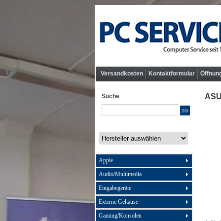
Versandkosten
Kontaktformular
Öffnun
ASU
Suche
Apple
Audio/Multimedia
Eingabegeräte
Externe Gehäuse
Gaming/Konsolen