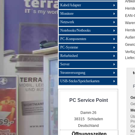
Artike
Kabel/Adapter
Herste
Monitore
EAN-
Netzwerk
Ware
Herste
Notebooks/Netbooks
Außen
PC-Komponenten
Gewic
PC-Systeme
Verfüg
Refurbished
Liefer
Server
Stromversorgung
USB-Sticks/Speicherkarten
P
Ge
PC Service Point
Ge
Me
Damm 26
Üb
38315 Schladen
Pr
Deutschland
Ge
Ko
Öffnungszeiten