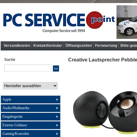
Versandkosten
Kontaktformular
Öffnungszeiten
Fernwartung
Bitte geä
Creative Lautsprecher Pebbl
Suche
Apple
Audio/Multimedia
Eingabegeräte
Externe Gehäuse
Gaming/Konsolen