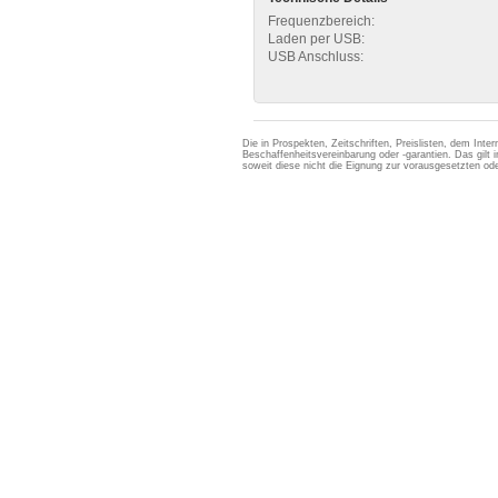
Frequenzbereich:
Laden per USB:
USB Anschluss:
Die in Prospekten, Zeitschriften, Preislisten, dem Int
Beschaffenheitsvereinbarung oder -garantien. Das gil
soweit diese nicht die Eignung zur vorausgesetzten 