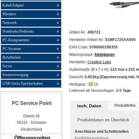
Kabel/Adapter
Monitore
Netzwerk
Notebooks/Netbooks
Artikel-Nr.:
496721
Hersteller-Artikel-Nr.:
51MF1725AA000
PC-Komponenten
EAN-Code:
5390660196355
PC-Systeme
Warengruppe:
Aktivboxen
Refurbished
Hersteller:
Creative Labs
Server
Außenmaße (B x T x H):
124 mm x 241 
Stromversorgung
Gewicht:
0.853kg [Eigenmessung inkl. 
USB-Sticks/Speicherkarten
Verfügbar :
15
Lieferzeit ab Versandlager:
2-5 Tage
PC Service Point
tech. Daten
Produktinfos
Damm 26
Produktdaten im Überblick
38315 Schladen
Deutschland
Anschlüsse und Schnittstellen
Öffnungszeiten
Kopfhörerausgänge: