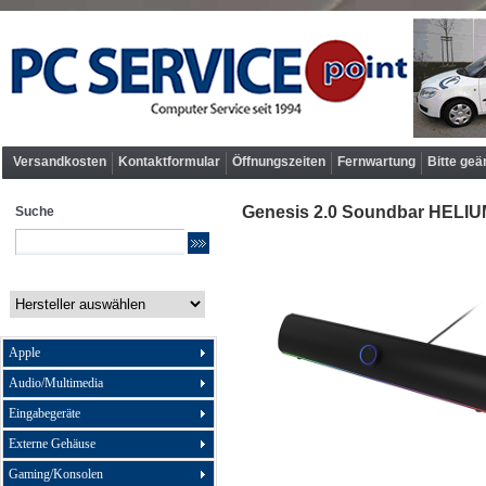
Versandkosten
Kontaktformular
Öffnungszeiten
Fernwartung
Bitte geä
Genesis 2.0 Soundbar HELIU
Suche
Apple
Audio/Multimedia
Eingabegeräte
Externe Gehäuse
Gaming/Konsolen