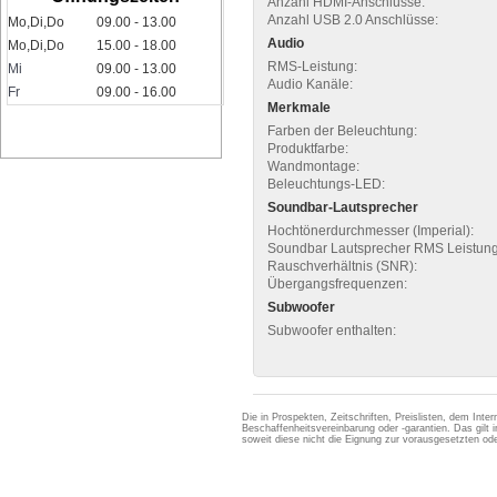
Anzahl HDMI-Anschlüsse:
Anzahl USB 2.0 Anschlüsse:
Mo,Di,Do
09.00 - 13.00
Audio
Mo,Di,Do
15.00 - 18.00
RMS-Leistung:
Mi
09.00 - 13.00
Audio Kanäle:
Fr
09.00 - 16.00
Merkmale
Farben der Beleuchtung:
Produktfarbe:
Wandmontage:
Beleuchtungs-LED:
Soundbar-Lautsprecher
Hochtönerdurchmesser (Imperial):
Soundbar Lautsprecher RMS Leistung
Rauschverhältnis (SNR):
Übergangsfrequenzen:
Subwoofer
Subwoofer enthalten:
Die in Prospekten, Zeitschriften, Preislisten, dem Int
Beschaffenheitsvereinbarung oder -garantien. Das gil
soweit diese nicht die Eignung zur vorausgesetzten 