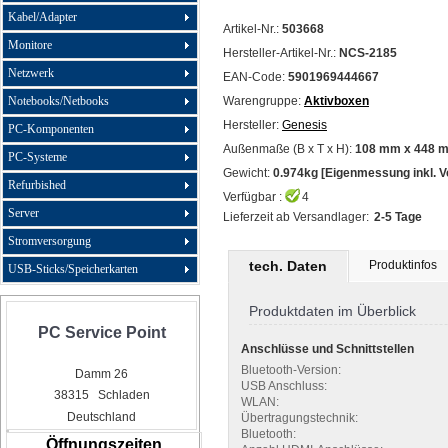
Kabel/Adapter
Artikel-Nr.:
503668
Monitore
Hersteller-Artikel-Nr.:
NCS-2185
Netzwerk
EAN-Code:
5901969444667
Notebooks/Netbooks
Warengruppe:
Aktivboxen
Hersteller:
Genesis
PC-Komponenten
Außenmaße (B x T x H):
108 mm x 448 m
PC-Systeme
Gewicht:
0.974kg [Eigenmessung inkl. 
Refurbished
Verfügbar :
4
Server
Lieferzeit ab Versandlager:
2-5 Tage
Stromversorgung
tech. Daten
Produktinfos
USB-Sticks/Speicherkarten
Produktdaten im Überblick
PC Service Point
Anschlüsse und Schnittstellen
Bluetooth-Version:
Damm 26
USB Anschluss:
38315 Schladen
WLAN:
Deutschland
Übertragungstechnik:
Bluetooth:
Öffnungszeiten