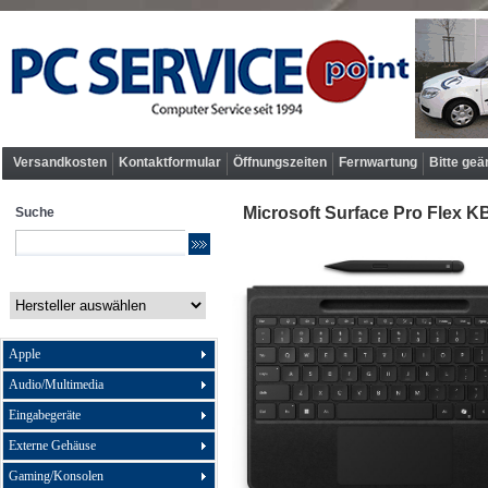
Versandkosten
Kontaktformular
Öffnungszeiten
Fernwartung
Bitte geä
Microsoft Surface Pro Flex KB
Suche
Apple
Audio/Multimedia
Eingabegeräte
Externe Gehäuse
Gaming/Konsolen