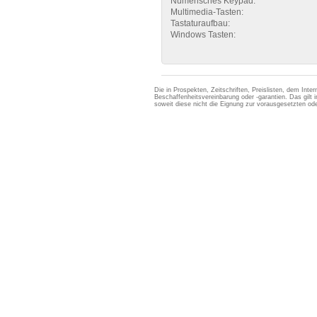
Numerisches Keypad:
Multimedia-Tasten:
Tastaturaufbau:
Windows Tasten:
Die in Prospekten, Zeitschriften, Preislisten, dem Int
Beschaffenheitsvereinbarung oder -garantien. Das gil
soweit diese nicht die Eignung zur vorausgesetzten 