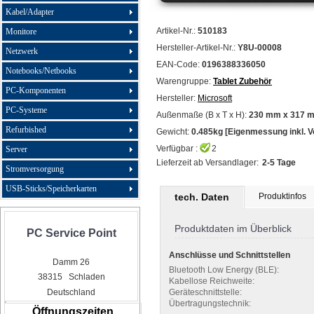
Kabel/Adapter
Artikel-Nr.:
510183
Monitore
Hersteller-Artikel-Nr.:
Y8U-00008
Netzwerk
EAN-Code:
0196388336050
Notebooks/Netbooks
Warengruppe:
Tablet Zubehör
PC-Komponenten
Hersteller:
Microsoft
PC-Systeme
Außenmaße (B x T x H):
230 mm x 317 
Refurbished
Gewicht:
0.485kg [Eigenmessung inkl. 
Verfügbar :
2
Server
Lieferzeit ab Versandlager:
2-5 Tage
Stromversorgung
USB-Sticks/Speicherkarten
tech. Daten
Produktinfos
Produktdaten im Überblick
PC Service Point
Anschlüsse und Schnittstellen
Damm 26
Bluetooth Low Energy (BLE):
38315 Schladen
Kabellose Reichweite:
Deutschland
Geräteschnittstelle:
Übertragungstechnik:
Öffnungszeiten