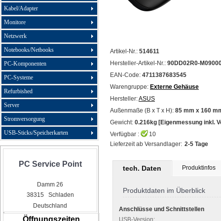
Kabel/Adapter
Monitore
Netzwerk
Notebooks/Netbooks
Artikel-Nr.:
514611
Hersteller-Artikel-Nr.:
90DD02R0-M0900
PC-Komponenten
EAN-Code:
4711387683545
PC-Systeme
Warengruppe:
Externe Gehäuse
Refurbished
Hersteller:
ASUS
Server
Außenmaße (B x T x H):
85 mm x 160 m
Stromversorgung
Gewicht:
0.216kg [Eigenmessung inkl. 
USB-Sticks/Speicherkarten
Verfügbar :
10
Lieferzeit ab Versandlager:
2-5 Tage
PC Service Point
tech. Daten
Produktinfos
Damm 26
Produktdaten im Überblick
38315 Schladen
Deutschland
Anschlüsse und Schnittstellen
Öffnungszeiten
USB-Version: