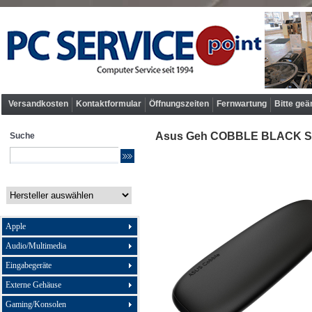
Versandkosten
Kontaktformular
Öffnungszeiten
Fernwartung
Bitte geä
Asus Geh COBBLE BLACK S
Suche
Apple
Audio/Multimedia
Eingabegeräte
Externe Gehäuse
Gaming/Konsolen