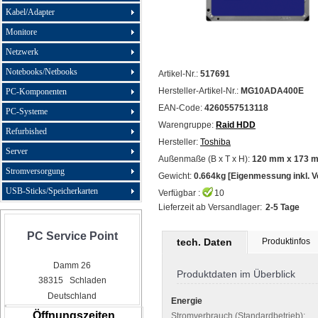
Kabel/Adapter
Monitore
Netzwerk
Notebooks/Netbooks
Artikel-Nr.:
517691
Hersteller-Artikel-Nr.:
MG10ADA400E
PC-Komponenten
EAN-Code:
4260557513118
PC-Systeme
Warengruppe:
Raid HDD
Refurbished
Hersteller:
Toshiba
Server
Außenmaße (B x T x H):
120 mm x 173 
Stromversorgung
Gewicht:
0.664kg [Eigenmessung inkl. 
USB-Sticks/Speicherkarten
Verfügbar :
10
Lieferzeit ab Versandlager:
2-5 Tage
PC Service Point
tech. Daten
Produktinfos
Damm 26
Produktdaten im Überblick
38315 Schladen
Deutschland
Energie
Öffnungszeiten
Stromverbrauch (Standardbetrieb):