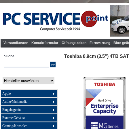
Versandkosten
Kontaktformular
Öffnungszeiten
Fernwartung
Bitte geä
Toshiba 8.9cm (3.5") 4TB SA
Suche
Apple
Audio/Multimedia
Eingabegeräte
Externe Gehäuse
Gaming/Konsolen