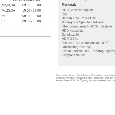
Merkmale
Mo,Di,Do
09.00 - 13.00
HDD Geschwindigkeit:
Mo,Di,Do
15.00 - 18.00
Typ:
Mi
09.00 - 13.00
Betrieb rund um die Uhr:
Fr
09.00 - 16.00
Puffergröße Speicherlaufwerk:
Übertragungsrate HDD Schnittstelle:
HDD Kapazität:
Schnittstelle:
HDD Größe:
Mittlere Zeit bis zum Ausfall (MTTF):
Nutzlastbegrenzung:
Kontinuierliche HDD Übertragungsrat
Komponente für:
Die in Prospekten, Zeitschriften, Preislisten, dem Int
Beschaffenheitsvereinbarung oder -garantien. Das gil
soweit diese nicht die Eignung zur vorausgesetzten 