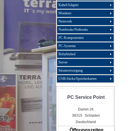
Kabel/Adapter
Monitore
Netzwerk
Notebooks/Netbooks
PC-Komponenten
PC-Systeme
Refurbished
Server
Stromversorgung
USB-Sticks/Speicherkarten
PC Service Point
Damm 26
38315 Schladen
Deutschland
Öffnungszeiten