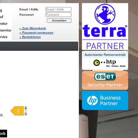
Email / KdNr.
Passwort
» Zum Warenkorb
» Passwort vergessen
» Registrieren
en