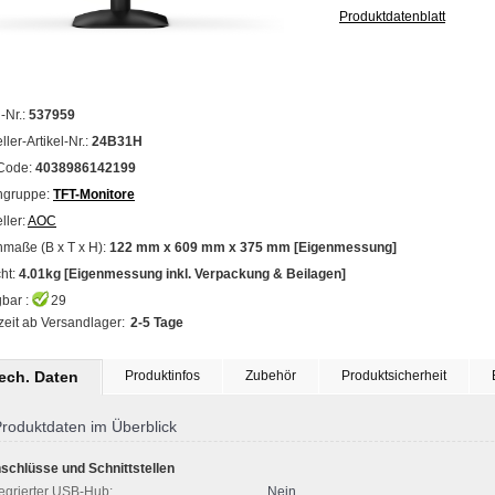
Produktdatenblatt
l-Nr.:
537959
ller-Artikel-Nr.:
24B31H
Code:
4038986142199
ngruppe:
TFT-Monitore
ller:
AOC
maße (B x T x H):
122 mm x 609 mm x 375 mm [Eigenmessung]
ht:
4.01kg [Eigenmessung inkl. Verpackung & Beilagen]
bar :
29
zeit ab Versandlager:
2-5 Tage
tech. Daten
Produktinfos
Zubehör
Produktsicherheit
roduktdaten im Überblick
schlüsse und Schnittstellen
tegrierter USB-Hub:
Nein