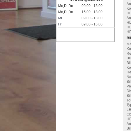
An
Mo,Di,Do
09.00 - 13.00
Ko
Mo,Di,Do
15.00 - 18.00
HD
An
Mi
09.00 - 13.00
HD
Fr
09.00 - 16.00
HD
H
Bi
Ma
Ko
Re
Bi
Bi
Ko
Hel
Na
Bi
Pa
Di
Bil
To
Ty
LE
Ob
HD
An
Bi