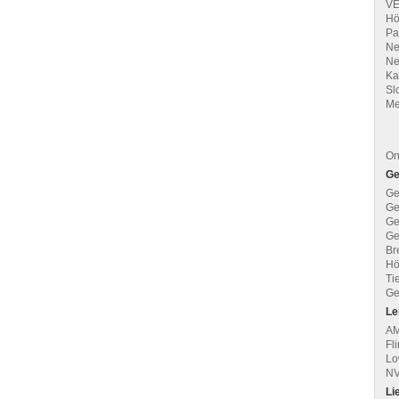
VE
Hö
Pa
Ne
Ne
Ka
Sl
Me
On
Ge
Ge
Ge
Ge
Ge
Br
Hö
Ti
Ge
Le
AM
Fl
Lo
NV
Li