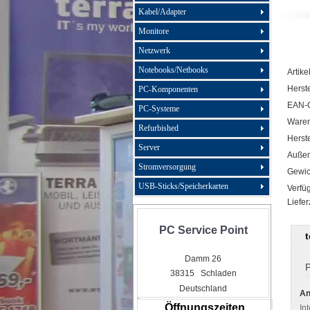
Kabel/Adapter
Monitore
Netzwerk
Notebooks/Netbooks
Artike
Herste
PC-Komponenten
EAN-
PC-Systeme
Ware
Refurbished
Herste
Server
Außen
Stromversorgung
Gewic
USB-Sticks/Speicherkarten
Verfüg
Liefer
PC Service Point
Damm 26
P
38315 Schladen
Deutschland
An
Öffnungszeiten
In