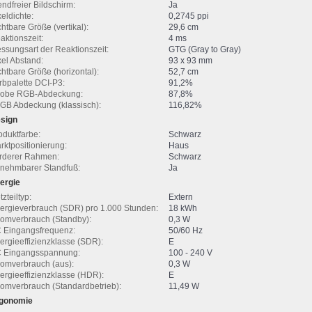
endfreier Bildschirm:
Ja
xeldichte:
0,2745 ppi
chtbare Größe (vertikal):
29,6 cm
aktionszeit:
4 ms
ssungsart der Reaktionszeit:
GTG (Gray to Gray)
xel Abstand:
93 x 93 mm
chtbare Größe (horizontal):
52,7 cm
rbpalette DCI-P3:
91,2%
obe RGB-Abdeckung:
87,8%
GB Abdeckung (klassisch):
116,82%
sign
oduktfarbe:
Schwarz
rktpositionierung:
Haus
rderer Rahmen:
Schwarz
nehmbarer Standfuß:
Ja
ergie
zteiltyp:
Extern
ergieverbrauch (SDR) pro 1.000 Stunden:
18 kWh
romverbrauch (Standby):
0,3 W
 Eingangsfrequenz:
50/60 Hz
ergieeffizienzklasse (SDR):
E
 Eingangsspannung:
100 - 240 V
romverbrauch (aus):
0,3 W
ergieeffizienzklasse (HDR):
E
romverbrauch (Standardbetrieb):
11,49 W
gonomie