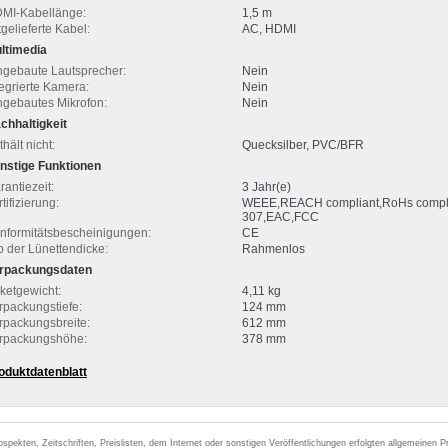
MI-Kabellänge:
1,5 m
tgelieferte Kabel:
AC, HDMI
ltimedia
ngebaute Lautsprecher:
Nein
tegrierte Kamera:
Nein
ngebautes Mikrofon:
Nein
chhaltigkeit
hält nicht:
Quecksilber, PVC/BFR
nstige Funktionen
rantiezeit:
3 Jahr(e)
tifizierung:
WEEE,REACH compliant,RoHs compli
307,EAC,FCC
nformitätsbescheinigungen:
CE
p der Lünettendicke:
Rahmenlos
rpackungsdaten
ketgewicht:
4,11 kg
rpackungstiefe:
124 mm
rpackungsbreite:
612 mm
rpackungshöhe:
378 mm
oduktdatenblatt
ospekten, Zeitschriften, Preislisten, dem Internet oder sonstigen Veröffentlichungen erfolgten allgemeinen