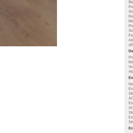
Bl
Pi
Si
Re
Me
Pi
Si
Fa
Ad
sR
De
Pr
Ma
Vo
Ab
En
Net
En
St
AC
En
AC
St
En
St
Er