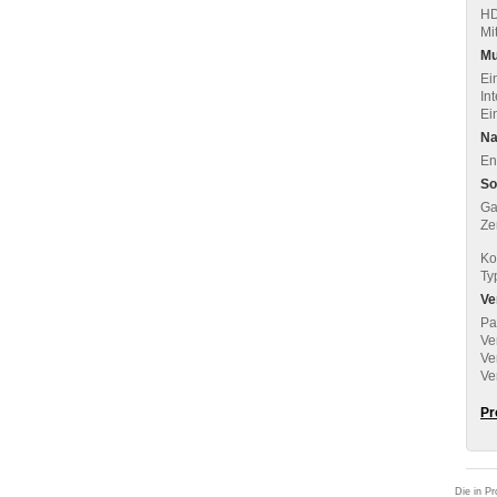
HD
Mi
Mu
Ei
In
Ei
Na
Ent
So
Ga
Zer
Ko
Ty
Ve
Pa
Ve
Ve
Ve
Pr
Die in Pr