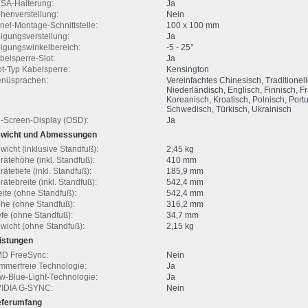
SA-Halterung:
Ja
henverstellung:
Nein
nel-Montage-Schnittstelle:
100 x 100 mm
igungsverstellung:
Ja
igungswinkelbereich:
-5 - 25°
belsperre-Slot:
Ja
ot-Typ Kabelsperre:
Kensington
nüsprachen:
Vereinfachtes Chinesisch, Traditionel
Niederländisch, Englisch, Finnisch, Fr
Koreanisch, Kroatisch, Polnisch, Port
Schwedisch, Türkisch, Ukrainisch
-Screen-Display (OSD):
Ja
wicht und Abmessungen
wicht (inklusive Standfuß):
2,45 kg
rätehöhe (inkl. Standfuß):
410 mm
rätetiefe (inkl. Standfuß):
185,9 mm
rätebreite (inkl. Standfuß):
542,4 mm
eite (ohne Standfuß):
542,4 mm
he (ohne Standfuß):
316,2 mm
efe (ohne Standfuß):
34,7 mm
wicht (ohne Standfuß):
2,15 kg
istungen
D FreeSync:
Nein
immerfreie Technologie:
Ja
w-Blue-Light-Technologie:
Ja
IDIA G-SYNC:
Nein
eferumfang