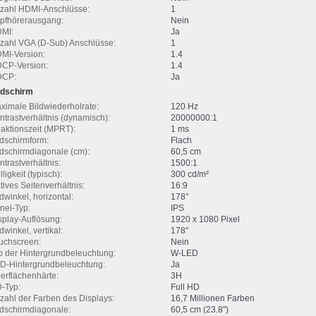
zahl HDMI-Anschlüsse:
1
pfhörerausgang:
Nein
MI:
Ja
zahl VGA (D-Sub) Anschlüsse:
1
MI-Version:
1.4
CP-Version:
1.4
DCP:
Ja
ldschirm
ximale Bildwiederholrate:
120 Hz
ntrastverhältnis (dynamisch):
20000000:1
aktionszeit (MPRT):
1 ms
ldschirmform:
Flach
ldschirmdiagonale (cm):
60,5 cm
ntrastverhältnis:
1500:1
ligkeit (typisch):
300 cd/m²
tives Seitenverhältnis:
16:9
ldwinkel, horizontal:
178°
nel-Typ:
IPS
splay-Auflösung:
1920 x 1080 Pixel
dwinkel, vertikal:
178°
uchscreen:
Nein
p der Hintergrundbeleuchtung:
W-LED
D-Hintergrundbeleuchtung:
Ja
erflächenhärte:
3H
-Typ:
Full HD
zahl der Farben des Displays:
16,7 Millionen Farben
ldschirmdiagonale:
60,5 cm (23.8")