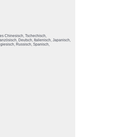
les Chinesisch, Tschechisch,
anzösisch, Deutsch, Italienisch, Japanisch,
ugiesisch, Russisch, Spanisch,